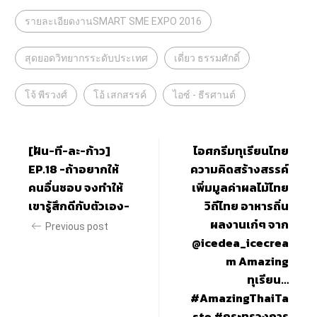
รายละเอียดงานSMART SME EXPO 2016
สุดยอดวิทยากรระดับประเทศ
เดี่ยว ธรรมศักดิ์
โจ้ พีรวงศ์
โอ้ เสกสรรค์
ไอซ์ - ธีรศานต์
[ฝัน-ที-ละ-ก้าว]
ไอศกรีมทุเรียนไทย
EP.18 -ถ้าอยากให้
ความคิดสร้างสรรค์
คนอื่นชอบ จงทำให้
เพิ่มมูลค่าผลไม้ไทย
เขารู้สึกดีกับตัวเอง-
วิถีไทย อาหารถิ่น
ผลงานเก๋ๆ จาก
Previous post
@icedea_icecrea
m Amazing
ทุเรียน…
#AmazingThaiTa
ste #กระทรวงการ