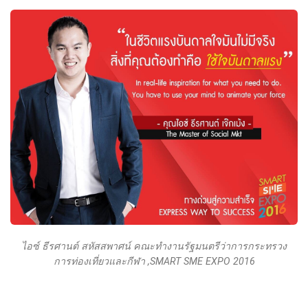
ไอซ์ ธีรศานต์ สหัสสพาศน์ คณะทำงานรัฐมนตรีว่าการกระทรวง
การท่องเที่ยวและกีฬา ,SMART SME EXPO 2016