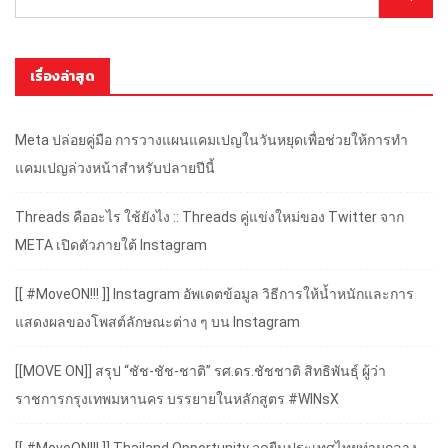
เรื่องล่าสุด
Meta ปล่อยคู่มือ การวางแผนแคมเปญในวันหยุดเพื่อช่วยให้การทำ
แคมเปญล่วงหน้าสำหรับปลายปีนี้
Threads คืออะไร ใช้ยังไง :: Threads คู่แข่งใหม่ของ Twitter จาก
META เปิดตัวภายใต้ Instagram
[[ #MoveON!!! ]] Instagram อัพเดตข้อมูล วิธีการให้น้ำหนักและการ
แสดงผลของโพสต์ลักษณะต่าง ๆ บน Instagram
[[MOVE ON]] สรุป “ชัช-ชัช-ชาติ” รศ.ดร.ชัชชาติ สิทธิพันธุ์ ผู้ว่า
ราชการกรุงเทพมหานคร บรรยายในหลักสูตร #WINsX
[[ #MoveON!!! ]] Thailand Opportunity จุดยืนประเทศไทยท่ามกลาง