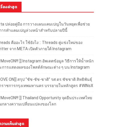
เรื่องล่าสุด
ta ปล่อยคู่มือ การวางแผนแคมเปญในวันหยุดเพื่อช่วย
้การทำแคมเปญล่วงหน้าสำหรับปลายปีนี้
eads คืออะไร ใช้ยังไง :: Threads คู่แข่งใหม่ของ
itter จาก META เปิดตัวภายใต้ Instagram
#MoveON!!! ]] Instagram อัพเดตข้อมูล วิธีการให้น้ำหนัก
ะการแสดงผลของโพสต์ลักษณะต่าง ๆ บน Instagram
OVE ON]] สรุป “ชัช-ชัช-ชาติ” รศ.ดร.ชัชชาติ สิทธิพันธุ์
้ว่าราชการกรุงเทพมหานคร บรรยายในหลักสูตร #WINsX
 #MoveON!!! ]] Thailand Opportunity จุดยืนประเทศไทย
ามกลางความเปลี่ยนแปลงของโลก
ความเห็นล่าสุด