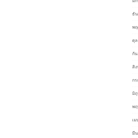
มก
ธั
พฤ
ตุ
กั
สิ
กร
มิ
พฤ
เม
มี