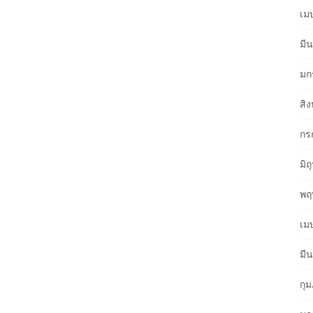
เม
มี
มก
สิ
กร
มิ
พฤ
เม
มี
กุ