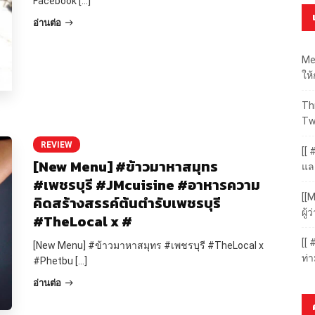
Facebook […]
อ่านต่อ
Me
ให
Thr
Tw
REVIEW
[[ 
[New Menu] #ข้าวมาหาสมุทร
แล
#เพชรบุรี #JMcuisine #อาหารความ
[[M
คิดสร้างสรรค์ต้นตำรับเพชรบุรี
ผู
#TheLocal x #
[[
[New Menu] #ข้าวมาหาสมุทร #เพชรบุรี #TheLocal x
ท่
#Phetbu […]
อ่านต่อ