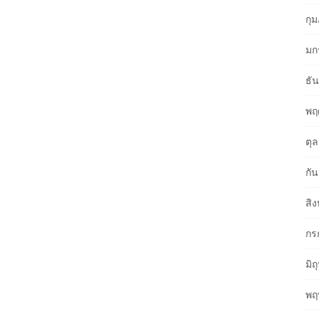
กุ
มก
ธั
พฤ
ตุ
กั
สิ
กร
มิ
พฤ