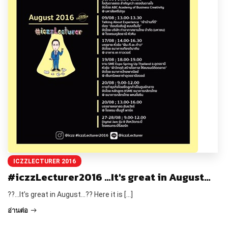
ICZZLECTURER 2016
#iczzLecturer2016 …It's great in August…
??…It’s great in August…?? Here it is […]
อ่านต่อ