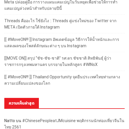
Meta ปล่อยคู่มือ การวางแผนแคมเปญในวันหยุดเพื่อช่วยให้การทำ
แคมเปญล่วงหน้าสำหรับปลายปีนี้
Threads คืออะไร ใช้ยังไง :: Threads คู่แข่งใหม่ของ Twitter จาก
META เปิดตัวภายใต้ Instagram
[[ #MoveON!!! ]] Instagram อัพเดตข้อมูล วิธีการให้น้ำหนักและการ
แสดงผลของโพสต์ลักษณะต่าง ๆ บน Instagram
[[MOVE ON]] สรุป “ชัช-ชัช-ชาติ” รศ.ดร.ชัชชาติ สิทธิพันธุ์ ผู้ว่า
ราชการกรุงเทพมหานคร บรรยายในหลักสูตร #WINsX
[[ #MoveON!!! ]] Thailand Opportunity จุดยืนประเทศไทยท่ามกลาง
ความเปลี่ยนแปลงของโลก
ความเห็นล่าสุด
Natto
บน
#ChinesePeopleatJMcuisine พฤติกรรมนักท่องเที่ยวจีนใน
ไทย 2561