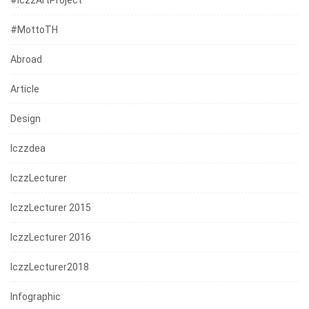
#mottoTH
Abroad
Article
Design
Iczzdea
IczzLecturer
IczzLecturer 2015
IczzLecturer 2016
IczzLecturer2018
Infographic