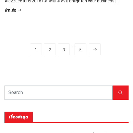
#iczzLecturer2016 แล้วพบกันครับ Enlighten your business […]
อ่านต่อ
···
1
2
3
5
เรื่องล่าสุด