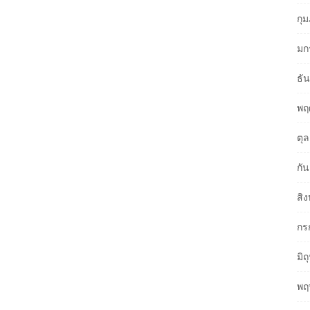
กุ
มก
ธั
พฤ
ตุ
กั
สิ
กร
มิ
พฤ