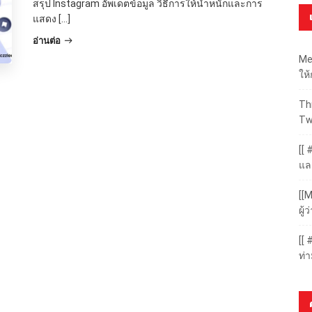
สรุป Instagram อัพเดตข้อมูล วิธีการให้น้ำหนักและการ
แสดง […]
อ่านต่อ
Me
ให
Thr
Tw
[[ 
แล
[[M
ผู
[[
ท่