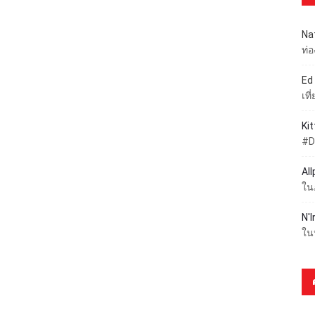
Na
ท่
Ed
เท
Ki
#D
Al
ใน
N'I
ใน