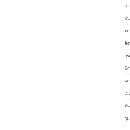
เม
มี
มก
สิ
กร
มิ
พฤ
เม
มี
กุ