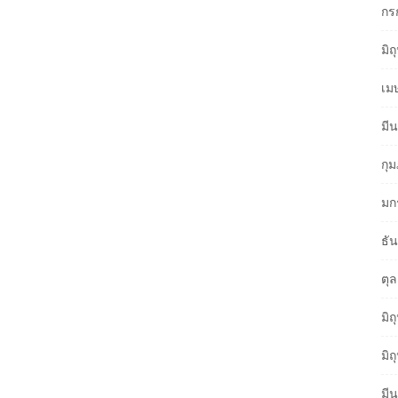
กร
มิ
เม
มี
กุ
มก
ธั
ตุ
มิ
มิ
มี