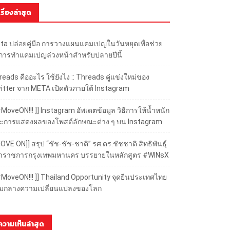
เรื่องล่าสุด
ta ปล่อยคู่มือ การวางแผนแคมเปญในวันหยุดเพื่อช่วย
้การทำแคมเปญล่วงหน้าสำหรับปลายปีนี้
eads คืออะไร ใช้ยังไง :: Threads คู่แข่งใหม่ของ
itter จาก META เปิดตัวภายใต้ Instagram
#MoveON!!! ]] Instagram อัพเดตข้อมูล วิธีการให้น้ำหนัก
ะการแสดงผลของโพสต์ลักษณะต่าง ๆ บน Instagram
OVE ON]] สรุป “ชัช-ชัช-ชาติ” รศ.ดร.ชัชชาติ สิทธิพันธุ์
้ว่าราชการกรุงเทพมหานคร บรรยายในหลักสูตร #WINsX
 #MoveON!!! ]] Thailand Opportunity จุดยืนประเทศไทย
ามกลางความเปลี่ยนแปลงของโลก
ความเห็นล่าสุด