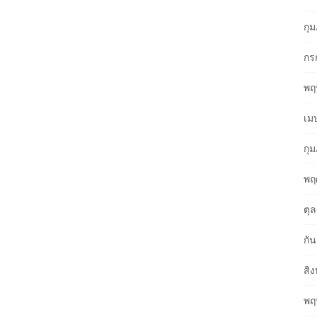
กุ
กร
พฤ
เม
กุ
พฤ
ตุ
กั
สิ
พฤ