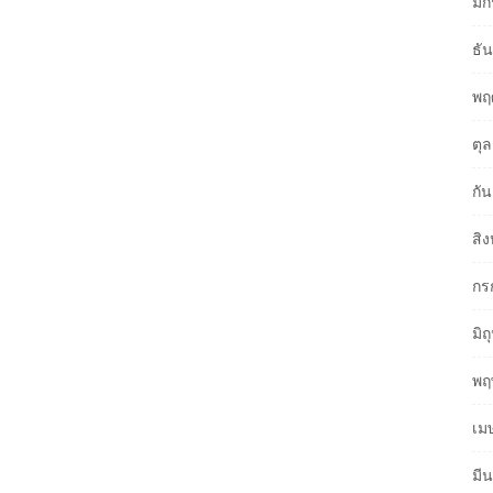
มก
ธั
พฤ
ตุ
กั
สิ
กร
มิ
พฤ
เม
มี