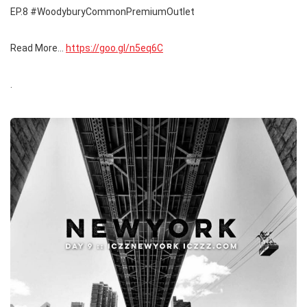
EP.8 #WoodyburyCommonPremiumOutlet
Read More…
https://goo.gl/n5eq6C
.