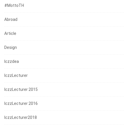
#mottoTH
Abroad
Article
Design
Iczzdea
IczzLecturer
IczzLecturer 2015
IczzLecturer 2016
IczzLecturer2018