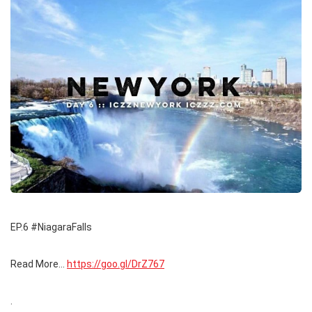
EP.6 #NiagaraFalls
Read More…
https://goo.gl/DrZ767
.