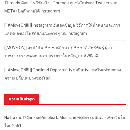
Threads คืออะไร ใช้ยังไง :: Threads คู่แข่งใหม่ของ Twitter จาก
META เปิดตัวภายใต้ Instagram
[[ #MoveON!!! ]] Instagram อัพเดตข้อมูล วิธีการให้น้ำหนักและการ
แสดงผลของโพสต์ลักษณะต่าง ๆ บน Instagram
[[MOVE ON]] สรุป “ชัช-ชัช-ชาติ” รศ.ดร.ชัชชาติ สิทธิพันธุ์ ผู้ว่า
ราชการกรุงเทพมหานคร บรรยายในหลักสูตร #WINsX
[[ #MoveON!!! ]] Thailand Opportunity จุดยืนประเทศไทยท่ามกลาง
ความเปลี่ยนแปลงของโลก
ความเห็นล่าสุด
Natto
บน
#ChinesePeopleatJMcuisine พฤติกรรมนักท่องเที่ยวจีนใน
ไทย 2561