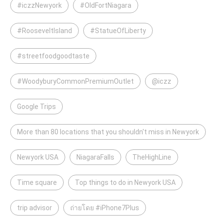
#iczzNewyork
#OldFortNiagara
#RooseveltIsland
#StatueOfLiberty
#streetfoodgoodtaste
#WoodyburyCommonPremiumOutlet
@iczz
Google Trips
More than 80 locations that you shouldn't miss in Newyork
Newyork USA
NiagaraFalls
TheHighLine
Time square
Top things to do in Newyork USA
trip advisor
ถ่ายโดย #iPhone7Plus