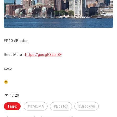
EP.10 #Boston
Read More…
https://goo.gl/35LnSF
xoxo
1,129
Tags:
##MOMA
#Boston
#Brooklyn