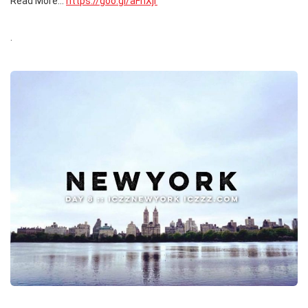
Read More…
https://goo.gl/aFnXjr
.