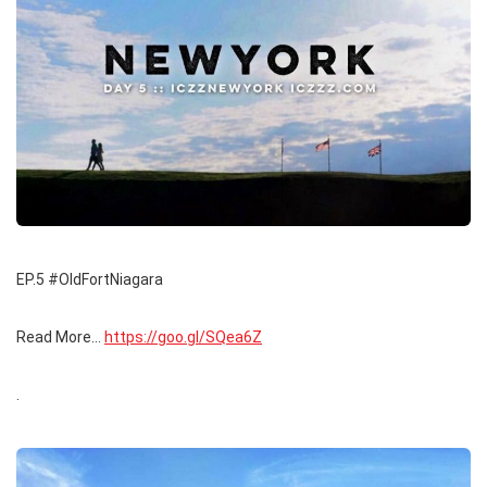
EP.5 #OldFortNiagara
Read More…
https://goo.gl/SQea6Z
.