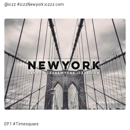
@iczz #iczzNewyork iczzz.com
EP.1 #Timesquare