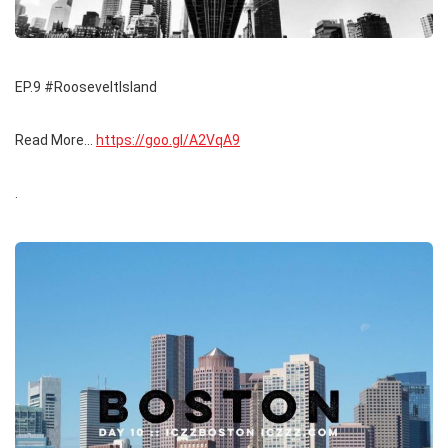
EP.9 #RooseveltIsland
Read More…
https://goo.gl/A2VqA9
.