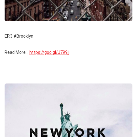
EP.3 #Brooklyn
Read More…
https://goo.gl/J799jj
.