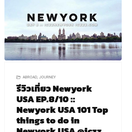
ABROAD
,
JOURNEY
รีวิวเที่ยว Newyork
USA EP.8/10 ::
Newyork USA 101 Top
things to do in
Newyork USA @iczz