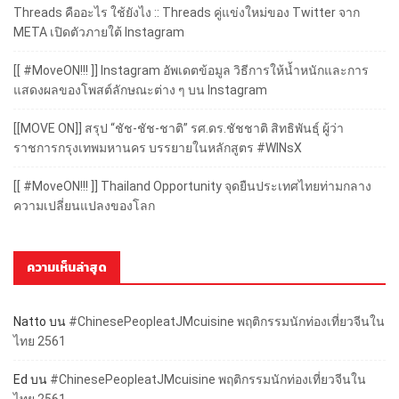
Threads คืออะไร ใช้ยังไง :: Threads คู่แข่งใหม่ของ Twitter จาก
META เปิดตัวภายใต้ Instagram
[[ #MoveON!!! ]] Instagram อัพเดตข้อมูล วิธีการให้น้ำหนักและการ
แสดงผลของโพสต์ลักษณะต่าง ๆ บน Instagram
[[MOVE ON]] สรุป “ชัช-ชัช-ชาติ” รศ.ดร.ชัชชาติ สิทธิพันธุ์ ผู้ว่า
ราชการกรุงเทพมหานคร บรรยายในหลักสูตร #WINsX
[[ #MoveON!!! ]] Thailand Opportunity จุดยืนประเทศไทยท่ามกลาง
ความเปลี่ยนแปลงของโลก
ความเห็นล่าสุด
Natto
บน
#ChinesePeopleatJMcuisine พฤติกรรมนักท่องเที่ยวจีนใน
ไทย 2561
Ed
บน
#ChinesePeopleatJMcuisine พฤติกรรมนักท่องเที่ยวจีนใน