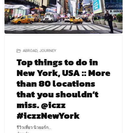
ABROAD
,
JOURNEY
Top things to do in
New York, USA :: More
than 80 locations
that you shouldn’t
miss. @iczz
#iczzNewYork
รีวิวเที่ยว นิวยอร์ก…