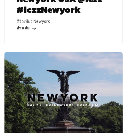
#iczzNewyork
รีวิวเที่ยว Newyork …
อ่านต่อ