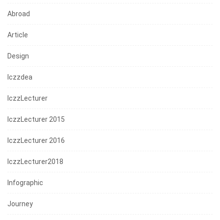
Abroad
Article
Design
Iczzdea
IczzLecturer
IczzLecturer 2015
IczzLecturer 2016
IczzLecturer2018
Infographic
Journey