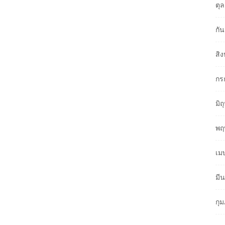
ตุ
กั
สิ
กร
มิ
พฤ
เม
มี
กุ