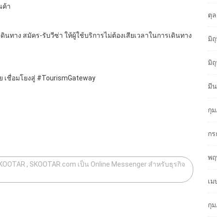
นค้า
ตุ
ดินทาง สมัคร-รับวีซ่า ให้ผู้ใช้บริการไม่ต้องเสียเวลาในการเดินทาง
มิ
มิ
ย เชื่อมโยงสู่ #TourismGateway
มี
กุ
กร
พฤ
#SKOOTAR , SKOOTAR.com เป็น Online Messenger สำหรับธุรกิจ
เม
กุ