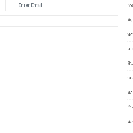
กร
มิ
พฤ
เม
มี
กุ
มก
ธั
พฤ