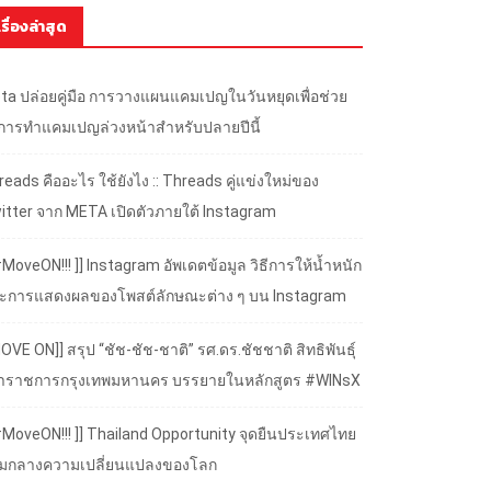
เรื่องล่าสุด
ta ปล่อยคู่มือ การวางแผนแคมเปญในวันหยุดเพื่อช่วย
้การทำแคมเปญล่วงหน้าสำหรับปลายปีนี้
eads คืออะไร ใช้ยังไง :: Threads คู่แข่งใหม่ของ
itter จาก META เปิดตัวภายใต้ Instagram
#MoveON!!! ]] Instagram อัพเดตข้อมูล วิธีการให้น้ำหนัก
ะการแสดงผลของโพสต์ลักษณะต่าง ๆ บน Instagram
OVE ON]] สรุป “ชัช-ชัช-ชาติ” รศ.ดร.ชัชชาติ สิทธิพันธุ์
้ว่าราชการกรุงเทพมหานคร บรรยายในหลักสูตร #WINsX
 #MoveON!!! ]] Thailand Opportunity จุดยืนประเทศไทย
ามกลางความเปลี่ยนแปลงของโลก