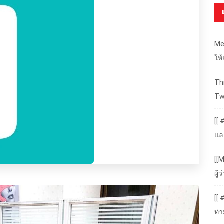
Me
ให
Thr
Tw
[[ 
แล
[[M
ผู
[[
ท่