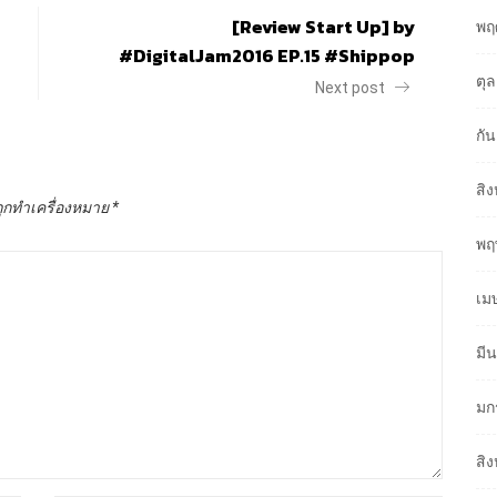
[Review Start Up] by
พฤ
#DigitalJam2016 EP.15 #Shippop
ตุ
Next post
กั
สิ
ถูกทำเครื่องหมาย
*
พฤ
เม
มี
มก
สิ