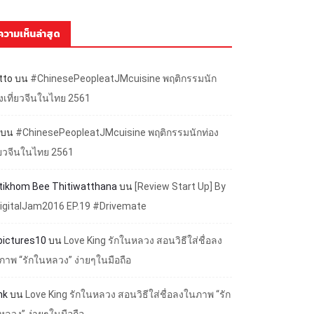
ความเห็นล่าสุด
tto
บน
#ChinesePeopleatJMcuisine พฤติกรรมนัก
องเที่ยวจีนในไทย 2561
บน
#ChinesePeopleatJMcuisine พฤติกรรมนักท่อง
ี่ยวจีนในไทย 2561
ttikhom Bee Thitiwatthana
บน
[Review Start Up] By
igitalJam2016 EP.19 #Drivemate
lpictures10
บน
Love King รักในหลวง สอนวิธีใส่ชื่อลง
ภาพ “รักในหลวง” ง่ายๆในมือถือ
nk
บน
Love King รักในหลวง สอนวิธีใส่ชื่อลงในภาพ “รัก
หลวง” ง่ายๆในมือถือ