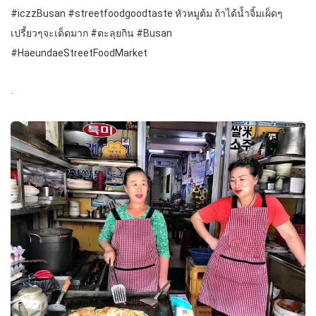
#iczzBusan #streetfoodgoodtaste หัวหมูต้ม ถ้าได้น้ำจิ้มเผ็ดๆ
เปรี้ยวๆจะเด็ดมาก #ตะลุยกิน #Busan
#HaeundaeStreetFoodMarket
.