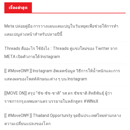
เรื่องล่าสุด
Meta ปล่อยคู่มือ การวางแผนแคมเปญในวันหยุดเพื่อช่วยให้การทำ
แคมเปญล่วงหน้าสำหรับปลายปีนี้
Threads คืออะไร ใช้ยังไง :: Threads คู่แข่งใหม่ของ Twitter จาก
META เปิดตัวภายใต้ Instagram
[[ #MoveON!!! ]] Instagram อัพเดตข้อมูล วิธีการให้น้ำหนักและการ
แสดงผลของโพสต์ลักษณะต่าง ๆ บน Instagram
[[MOVE ON]] สรุป “ชัช-ชัช-ชาติ” รศ.ดร.ชัชชาติ สิทธิพันธุ์ ผู้ว่า
ราชการกรุงเทพมหานคร บรรยายในหลักสูตร #WINsX
[[ #MoveON!!! ]] Thailand Opportunity จุดยืนประเทศไทยท่ามกลาง
ความเปลี่ยนแปลงของโลก