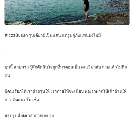
#iczzBusan รูปเดี่ยวมีเป็นแสน แต่รูปคู่กับแฟนยังไม่มี
.
มุมนี้ สวยมาก รู้สึกตัดสินใจถูกที่มาตอนเย็น คนเริ่มกลับ ถ่ายแล้วไม่ติด
คน
มีคนเรียกให้เราถ่ายรูปให้ เราถ่ายให้ซะเนียบ พอเราฝากให้เค้าถ่ายให้
บ้าง ติดคนตรึม เซ็ง
สรุปรูปนี้ ตั้งเวลาถ่ายเอง จบ
.