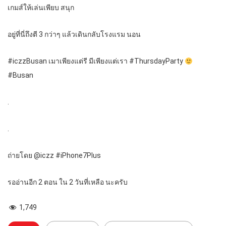
เกมส์ให้เล่นเพียบ สนุก
อยู่ที่นี่ถึงตี 3 กว่าๆ แล้วเดินกลับโรงแรม นอน
#iczzBusan เมาเพียงแต่รี มีเพียงแต่เรา #ThursdayParty
#Busan
.
.
ถ่ายโดย @iczz #iPhone7Plus
รออ่านอีก 2 ตอน ใน 2 วันที่เหลือ นะครับ
1,749