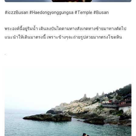
#iczzBusan #Haedongyonggungsa #Temple #Busan
พระองค์นี้อยู่ริมน้ำ เดินลงบันไดตามทางสังเกตทางซ้ายมาทางตัดไป
แนะนำให้เดินมาตรงนี้ เพราะข้างๆจะถ่ายรูปสวยมากตรงโขดหิน
.