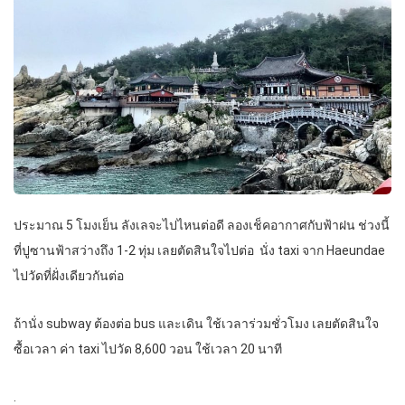
ประมาณ 5 โมงเย็น ลังเลจะไปไหนต่อดี ลองเช็คอากาศกับฟ้าฝน ช่วงนี้
ที่ปูซานฟ้าสว่างถึง 1-2 ทุ่ม เลยตัดสินใจไปต่อ นั่ง taxi จาก Haeundae
ไปวัดที่ฝั่งเดียวกันต่อ
ถ้านั่ง subway ต้องต่อ bus และเดิน ใช้เวลาร่วมชั่วโมง เลยตัดสินใจ
ซื้อเวลา ค่า taxi ไปวัด 8,600 วอน ใช้เวลา 20 นาที
.