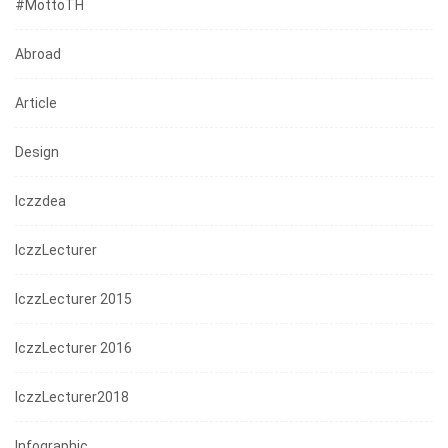
#mottoTH
Abroad
Article
Design
Iczzdea
IczzLecturer
IczzLecturer 2015
IczzLecturer 2016
IczzLecturer2018
Infographic