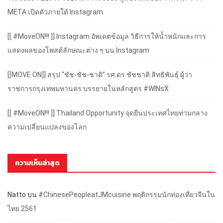
META เปิดตัวภายใต้ Instagram
[[ #MoveON!!! ]] Instagram อัพเดตข้อมูล วิธีการให้น้ำหนักและการ
แสดงผลของโพสต์ลักษณะต่าง ๆ บน Instagram
[[MOVE ON]] สรุป “ชัช-ชัช-ชาติ” รศ.ดร.ชัชชาติ สิทธิพันธุ์ ผู้ว่า
ราชการกรุงเทพมหานคร บรรยายในหลักสูตร #WINsX
[[ #MoveON!!! ]] Thailand Opportunity จุดยืนประเทศไทยท่ามกลาง
ความเปลี่ยนแปลงของโลก
ความเห็นล่าสุด
Natto
บน
#ChinesePeopleatJMcuisine พฤติกรรมนักท่องเที่ยวจีนใน
ไทย 2561