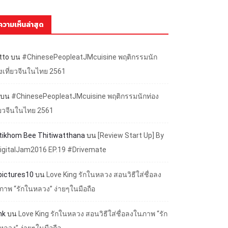
ความเห็นล่าสุด
tto
บน
#ChinesePeopleatJMcuisine พฤติกรรมนัก
องเที่ยวจีนในไทย 2561
บน
#ChinesePeopleatJMcuisine พฤติกรรมนักท่อง
ี่ยวจีนในไทย 2561
ttikhom Bee Thitiwatthana
บน
[Review Start Up] By
igitalJam2016 EP.19 #Drivemate
lpictures10
บน
Love King รักในหลวง สอนวิธีใส่ชื่อลง
ภาพ “รักในหลวง” ง่ายๆในมือถือ
nk
บน
Love King รักในหลวง สอนวิธีใส่ชื่อลงในภาพ “รัก
หลวง” ง่ายๆในมือถือ