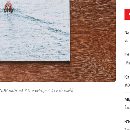
Na
ท่
Ed
เท
Ki
#D
ANDGoodHost #ThereProject #เจ้าบ้านที่ดี
Al
ใน
N'I
ใน