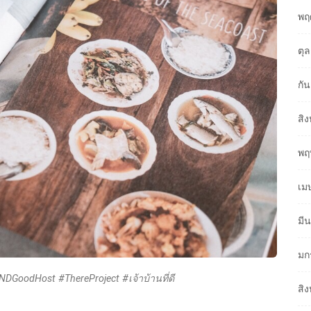
พฤ
ตุ
กั
สิ
พฤ
เม
มี
มก
ANDGoodHost #ThereProject #เจ้าบ้านที่ดี
สิ