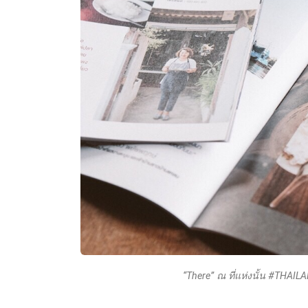
“There” ณ ที่แห่งนั้น #THAIL