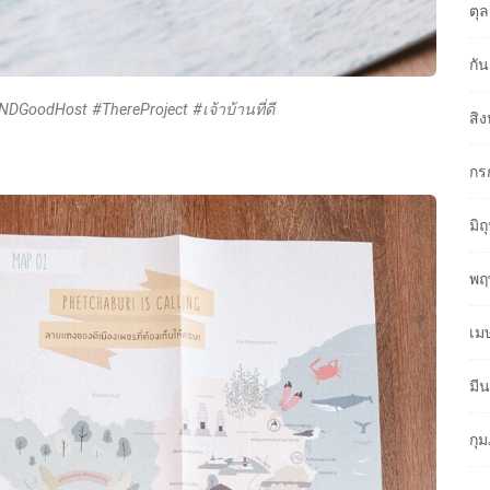
ตุ
กั
ANDGoodHost #ThereProject #เจ้าบ้านที่ดี
สิ
กร
มิ
พฤ
เม
มี
กุ