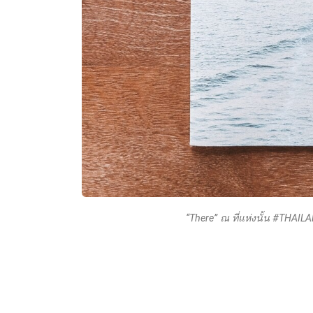
“There” ณ ที่แห่งนั้น #THAIL