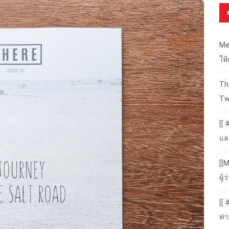
Me
ให
Thr
Tw
[[ 
แล
[[M
ผู
[[
ท่