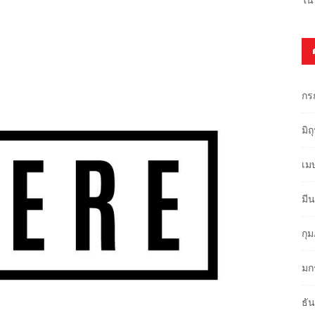
กร
มิ
เม
มี
กุ
มก
ธั