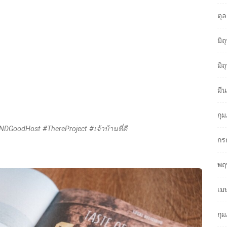
ตุ
มิ
มิ
มี
กุ
ANDGoodHost #ThereProject #เจ้าบ้านที่ดี
กร
พฤ
เม
กุ