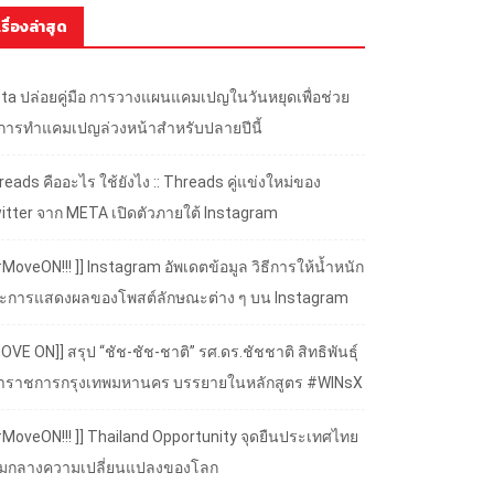
เรื่องล่าสุด
ta ปล่อยคู่มือ การวางแผนแคมเปญในวันหยุดเพื่อช่วย
้การทำแคมเปญล่วงหน้าสำหรับปลายปีนี้
eads คืออะไร ใช้ยังไง :: Threads คู่แข่งใหม่ของ
itter จาก META เปิดตัวภายใต้ Instagram
#MoveON!!! ]] Instagram อัพเดตข้อมูล วิธีการให้น้ำหนัก
ะการแสดงผลของโพสต์ลักษณะต่าง ๆ บน Instagram
OVE ON]] สรุป “ชัช-ชัช-ชาติ” รศ.ดร.ชัชชาติ สิทธิพันธุ์
้ว่าราชการกรุงเทพมหานคร บรรยายในหลักสูตร #WINsX
 #MoveON!!! ]] Thailand Opportunity จุดยืนประเทศไทย
ามกลางความเปลี่ยนแปลงของโลก