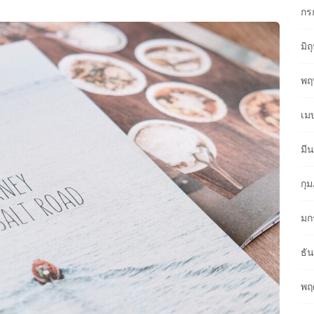
กร
มิ
พฤ
เม
มี
กุ
มก
ธั
พฤ