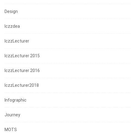
Design
Iczzdea
IczzLecturer
IczzLecturer 2015
IczzLecturer 2016
IczzLecturer2018
Infographic
Journey
MOTS