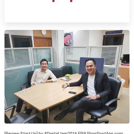
[Review Start Up] by #DigitalJam2016 EP.9 ShopSpotApp.com