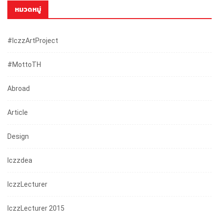
หมวดหมู่
#iczzArtProject
#mottoTH
Abroad
Article
Design
Iczzdea
IczzLecturer
IczzLecturer 2015