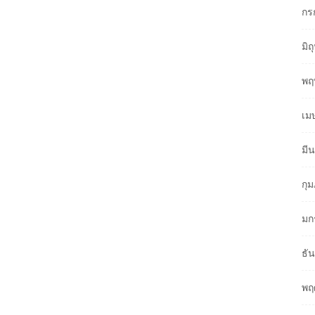
กร
มิ
พฤ
เม
มี
กุ
มก
ธั
พฤ