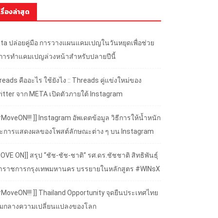
เรื่องล่าสุด
ta ปล่อยคู่มือ การวางแผนแคมเปญในวันหยุดเพื่อช่วย
้การทำแคมเปญล่วงหน้าสำหรับปลายปีนี้
eads คืออะไร ใช้ยังไง :: Threads คู่แข่งใหม่ของ
itter จาก META เปิดตัวภายใต้ Instagram
#MoveON!!! ]] Instagram อัพเดตข้อมูล วิธีการให้น้ำหนัก
ะการแสดงผลของโพสต์ลักษณะต่าง ๆ บน Instagram
OVE ON]] สรุป “ชัช-ชัช-ชาติ” รศ.ดร.ชัชชาติ สิทธิพันธุ์
้ว่าราชการกรุงเทพมหานคร บรรยายในหลักสูตร #WINsX
 #MoveON!!! ]] Thailand Opportunity จุดยืนประเทศไทย
ามกลางความเปลี่ยนแปลงของโลก