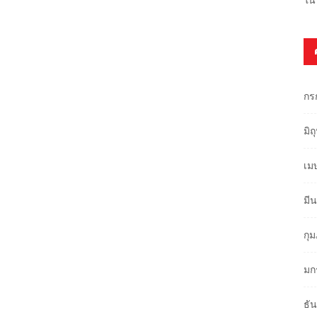
กร
มิ
เม
มี
กุ
มก
ธั