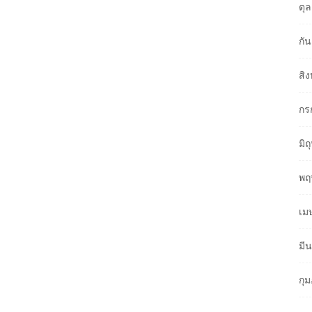
ตุ
กั
สิ
กร
มิ
พฤ
เม
มี
กุ