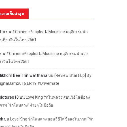
ความเห็นล่าสุด
tto
บน
#ChinesePeopleatJMcuisine พฤติกรรมนัก
องเที่ยวจีนในไทย 2561
บน
#ChinesePeopleatJMcuisine พฤติกรรมนักท่อง
ี่ยวจีนในไทย 2561
ttikhom Bee Thitiwatthana
บน
[Review Start Up] By
igitalJam2016 EP.19 #Drivemate
lpictures10
บน
Love King รักในหลวง สอนวิธีใส่ชื่อลง
ภาพ “รักในหลวง” ง่ายๆในมือถือ
nk
บน
Love King รักในหลวง สอนวิธีใส่ชื่อลงในภาพ “รัก
หลวง” ง่ายๆในมือถือ