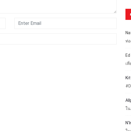
Na
ท่
Ed
เท
Ki
#D
Al
ใน
N'I
ใน