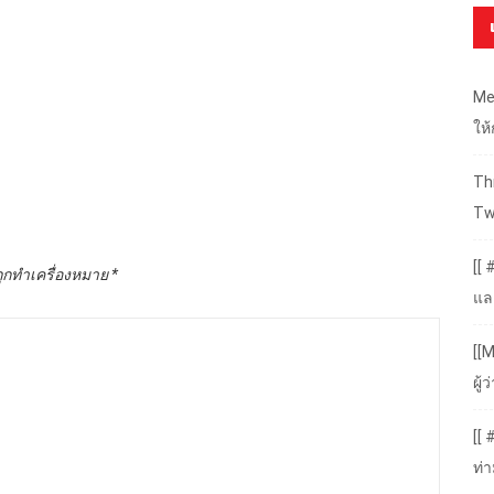
Me
ให
Thr
Tw
[[ 
ถูกทำเครื่องหมาย
*
แล
[[M
ผู
[[
ท่