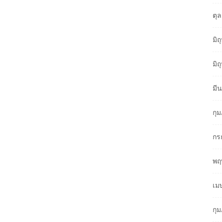
ตุ
มิ
มิ
มี
กุ
กร
พฤ
เม
กุ