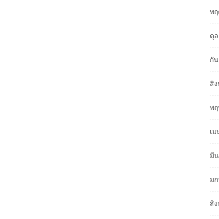
พฤ
ตุ
กั
สิ
พฤ
เม
มี
มก
สิ