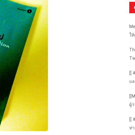
Me
ให
Thr
Tw
[[ 
แล
[[M
ผู
[[
ท่