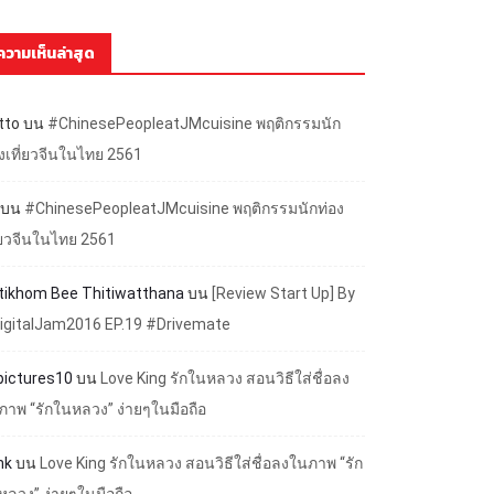
ความเห็นล่าสุด
tto
บน
#ChinesePeopleatJMcuisine พฤติกรรมนัก
องเที่ยวจีนในไทย 2561
บน
#ChinesePeopleatJMcuisine พฤติกรรมนักท่อง
ี่ยวจีนในไทย 2561
ttikhom Bee Thitiwatthana
บน
[Review Start Up] By
igitalJam2016 EP.19 #Drivemate
lpictures10
บน
Love King รักในหลวง สอนวิธีใส่ชื่อลง
ภาพ “รักในหลวง” ง่ายๆในมือถือ
nk
บน
Love King รักในหลวง สอนวิธีใส่ชื่อลงในภาพ “รัก
หลวง” ง่ายๆในมือถือ