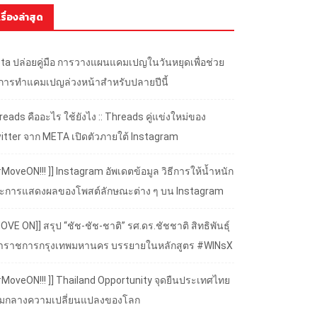
เรื่องล่าสุด
ta ปล่อยคู่มือ การวางแผนแคมเปญในวันหยุดเพื่อช่วย
้การทำแคมเปญล่วงหน้าสำหรับปลายปีนี้
eads คืออะไร ใช้ยังไง :: Threads คู่แข่งใหม่ของ
itter จาก META เปิดตัวภายใต้ Instagram
#MoveON!!! ]] Instagram อัพเดตข้อมูล วิธีการให้น้ำหนัก
ะการแสดงผลของโพสต์ลักษณะต่าง ๆ บน Instagram
OVE ON]] สรุป “ชัช-ชัช-ชาติ” รศ.ดร.ชัชชาติ สิทธิพันธุ์
้ว่าราชการกรุงเทพมหานคร บรรยายในหลักสูตร #WINsX
 #MoveON!!! ]] Thailand Opportunity จุดยืนประเทศไทย
ามกลางความเปลี่ยนแปลงของโลก