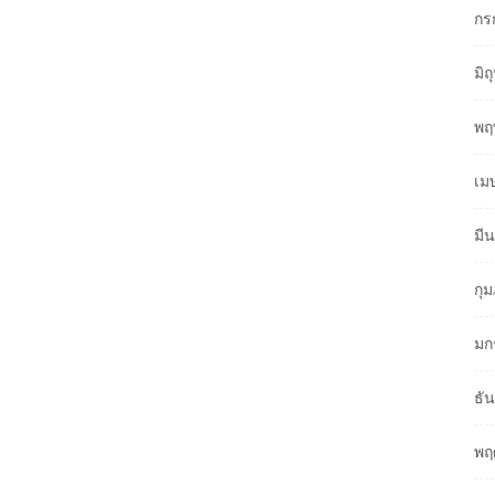
กร
มิ
พฤ
เม
มี
กุ
มก
ธั
พฤ