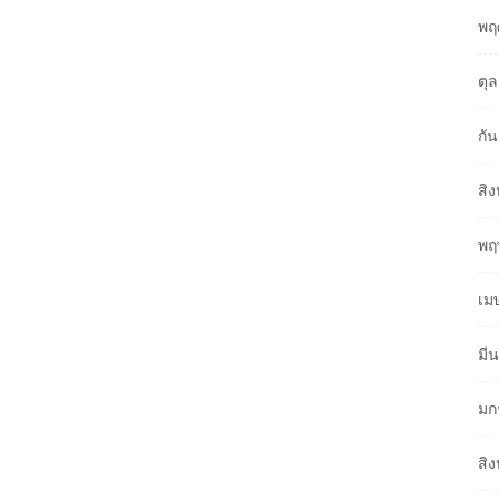
พฤ
ตุ
กั
สิ
พฤ
เม
มี
มก
สิ