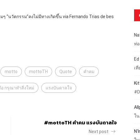
ดิมๆ “นวัตกรรม”คงไม่มีทางเกิดขึ้น via Fernando Trias de bes
Na
ท่
Ed
เท
motto
mottoTH
Quote
คำคม
Ki
ือ กรุณาทำสิ่งใหม่
แรงบันดาลใจ
#D
Al
ใน
#mottoTH คำคม แรงบันดาลใจ
N'I
Next post
ใน