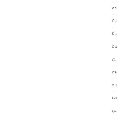
ตุ
มิ
มิ
มี
กุ
กร
พฤ
เม
กุ