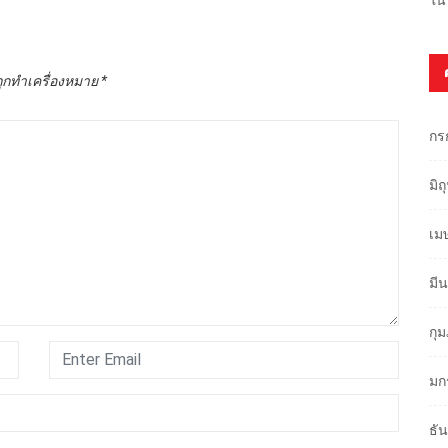
ถูกทำเครื่องหมาย
*
กร
มิ
เม
มี
กุ
มก
ธั