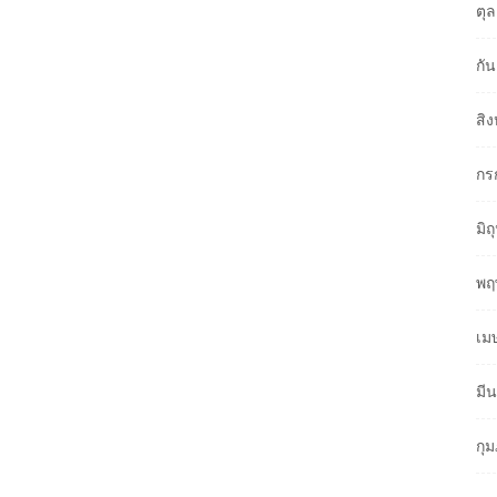
ตุ
กั
สิ
กร
มิ
พฤ
เม
มี
กุ