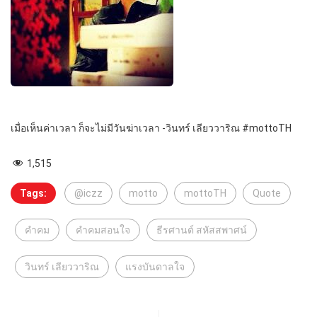
เมื่อเห็นค่าเวลา ก็จะไม่มีวันฆ่าเวลา -วินทร์ เลียววาริณ #mottoTH
1,515
Tags:
@iczz
motto
mottoTH
Quote
คำคม
คําคมสอนใจ
ธีรศานต์ สหัสสพาศน์
วินทร์ เลียววาริณ
แรงบันดาลใจ