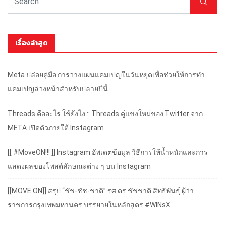
เรื่องล่าสุด
Meta ปล่อยคู่มือ การวางแผนแคมเปญในวันหยุดเพื่อช่วยให้การทำ
แคมเปญล่วงหน้าสำหรับปลายปีนี้
Threads คืออะไร ใช้ยังไง :: Threads คู่แข่งใหม่ของ Twitter จาก
META เปิดตัวภายใต้ Instagram
[[ #MoveON!!! ]] Instagram อัพเดตข้อมูล วิธีการให้น้ำหนักและการ
แสดงผลของโพสต์ลักษณะต่าง ๆ บน Instagram
[[MOVE ON]] สรุป “ชัช-ชัช-ชาติ” รศ.ดร.ชัชชาติ สิทธิพันธุ์ ผู้ว่า
ราชการกรุงเทพมหานคร บรรยายในหลักสูตร #WINsX