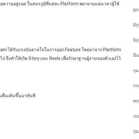
่อความอยู่รอด ในสมรภูมิที่แต่ละ Platform พยายามแย่งเวลาผู้ใช้
ตุ
มิ
มิ
gram ได้รับแรงบันดาลใจในการออก Feature ใหม่มาจาก Platform
มี
งไป จึงทำให้เกิด Story และ Reels เพื่อรักษาฐานผู้งานของตัวเองไว้
กุ
กร
ตื่นเต้นขึ้นมาทันที
พฤ
เม
กุ