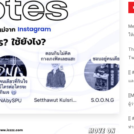
Me
ให
Thr
Tw
[[ 
แล
[[M
ผู
[[
ท่