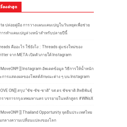
เรื่องล่าสุด
ta ปล่อยคู่มือ การวางแผนแคมเปญในวันหยุดเพื่อช่วย
้การทำแคมเปญล่วงหน้าสำหรับปลายปีนี้
eads คืออะไร ใช้ยังไง :: Threads คู่แข่งใหม่ของ
itter จาก META เปิดตัวภายใต้ Instagram
#MoveON!!! ]] Instagram อัพเดตข้อมูล วิธีการให้น้ำหนัก
ะการแสดงผลของโพสต์ลักษณะต่าง ๆ บน Instagram
OVE ON]] สรุป “ชัช-ชัช-ชาติ” รศ.ดร.ชัชชาติ สิทธิพันธุ์
้ว่าราชการกรุงเทพมหานคร บรรยายในหลักสูตร #WINsX
 #MoveON!!! ]] Thailand Opportunity จุดยืนประเทศไทย
ามกลางความเปลี่ยนแปลงของโลก