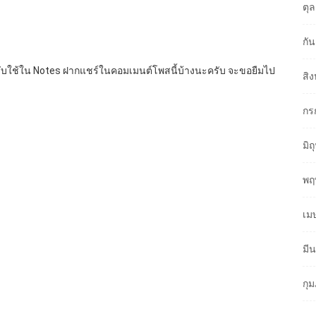
ตุ
กั
หรับใช้ใน Notes ฝากแชร์ในคอมเมนต์โพสนี้บ้างนะครับ จะขอยืมไป
สิ
กร
มิ
พฤ
เม
มี
กุ