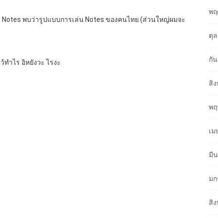
พฤ
ตัว Notes พบว่ารูปแบบการเล่น Notes ของคนไทย (ส่วนใหญ่ผมจะ
ตุ
กั
ีไว้ทำไร อิหยังวะ ไรงะ
สิ
พฤ
เม
มี
มก
สิ