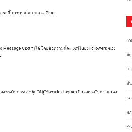
eature ขึ้นมาบนส่วนบนของ Chat
กร
atus Message ของเราได้ โดยข้อความนี้จะแชร์ไปยัง Followers ของ
มิ
y
เม
มี
กช่องทางในการกระตุ้นให้ผู้ใช้งาน Instagram มีช่องทางในการแสดง
กุ
มก
ธั