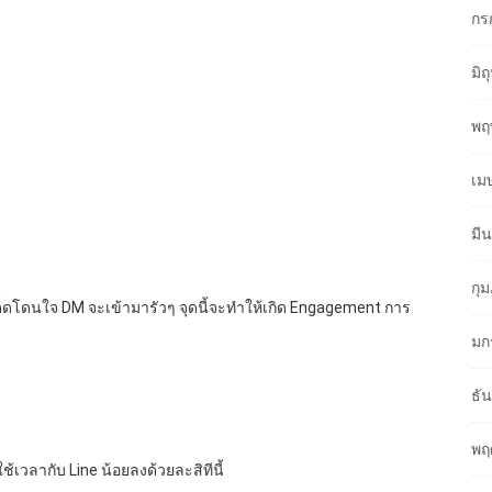
กร
มิ
พฤ
เม
มี
กุ
ได้เด็ดโดนใจ DM จะเข้ามารัวๆ จุดนี้จะทำให้เกิด Engagement การ
มก
ธั
พฤ
ใช้เวลากับ Line น้อยลงด้วยละสิทีนี้