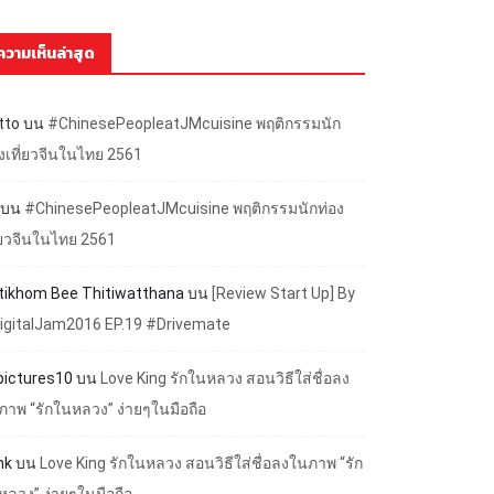
ความเห็นล่าสุด
tto
บน
#ChinesePeopleatJMcuisine พฤติกรรมนัก
องเที่ยวจีนในไทย 2561
บน
#ChinesePeopleatJMcuisine พฤติกรรมนักท่อง
ี่ยวจีนในไทย 2561
ttikhom Bee Thitiwatthana
บน
[Review Start Up] By
igitalJam2016 EP.19 #Drivemate
lpictures10
บน
Love King รักในหลวง สอนวิธีใส่ชื่อลง
ภาพ “รักในหลวง” ง่ายๆในมือถือ
nk
บน
Love King รักในหลวง สอนวิธีใส่ชื่อลงในภาพ “รัก
หลวง” ง่ายๆในมือถือ