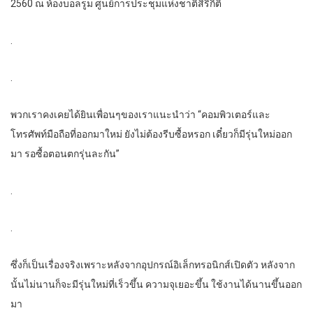
2560 ณ ห้องบอลรูม ศูนย์การประชุมแห่งชาติสิริกิติ์
.
.
พวกเราคงเคยได้ยินเพื่อนๆของเราแนะนำว่า “คอมพิวเตอร์และ
โทรศัพท์มือถือที่ออกมาใหม่ ยังไม่ต้องรีบซื้อหรอก เดี๋ยวก็มีรุ่นใหม่ออก
มา รอซื้อตอนตกรุ่นละกัน”
.
.
ซึ่งก็เป็นเรื่องจริงเพราะหลังจากอุปกรณ์อิเล็กทรอนิกส์เปิดตัว หลังจาก
นั้นไม่นานก็จะมีรุ่นใหม่ที่เร็วขึ้น ความจุเยอะขึ้น ใช้งานได้นานขึ้นออก
มา