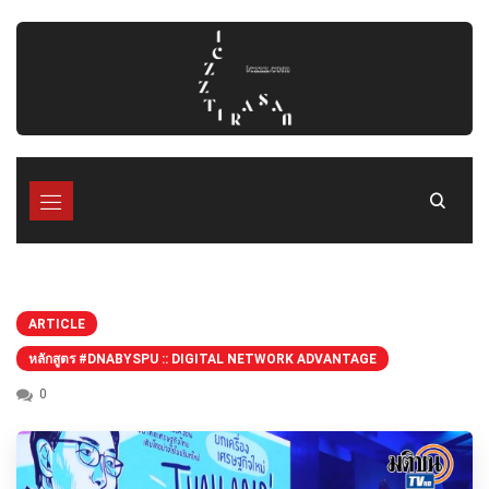
Skip
to
content
ARTICLE
หลักสูตร #DNABYSPU :: DIGITAL NETWORK ADVANTAGE
0