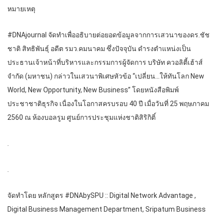
หมายเหตุ
#DNAjournal จัดทำเพื่ออธิบายต่อยอดข้อมูลจากการเสวนาของดร.ชัช
ชาติ สิทธิพันธุ์ อดีต รมว.คมนาคม ซึ่งปัจจุบัน ดำรงตำแหน่งเป็น
ประธานเจ้าหน้าที่บริหารและกรรมการผู้จัดการ บริษัท ควอลิตี้เฮ้าส์
จำกัด (มหาชน) กล่าวในเสวนาพิเศษหัวข้อ “เปลี่ยน…ให้ทันโลก New
World, New Opportunity, New Business” โดยหนังสือพิมพ์
ประชาชาติธุรกิจ เนื่องในโอกาสครบรอบ 40 ปี เมื่อวันที่ 25 พฤษภาคม
2560 ณ ห้องบอลรูม ศูนย์การประชุมแห่งชาติสิริกิติ์
.
.
จัดทำโดย หลักสูตร #DNAbySPU :: Digital Network Advantage ,
Digital Business Management Department, Sripatum Business