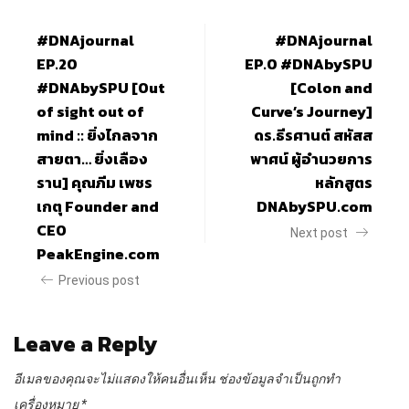
#DNAjournal
#DNAjournal
EP.20
EP.0 #DNAbySPU
#DNAbySPU [Out
[Colon and
of sight out of
Curve’s Journey]
mind :: ยิ่งไกลจาก
ดร.ธีรศานต์ สหัสส
สายตา… ยิ่งเลือง
พาศน์ ผู้อำนวยการ
ราน] คุณภีม เพชร
หลักสูตร
เกตุ Founder and
DNAbySPU.com
CEO
Next post
PeakEngine.com
Previous post
Leave a Reply
อีเมลของคุณจะไม่แสดงให้คนอื่นเห็น
ช่องข้อมูลจำเป็นถูกทำ
เครื่องหมาย
*