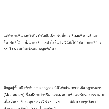
.
.
แต่คำถามที่น่าสนใจคือ ทำไมถึงเป็นเช่นนั้นล่ะ ? คอมพิวเตอร์และ
โทรศัพท์ก็มีมาตั้งนานแล้ว แต่ทำไมใน 10 ปีนี้ถึงได้มีสมรรถนะที่ก้าว
กระโดด มันเป็นเรื่องบังเอิญหรือไม่ ?
.
.
มีกฎอยู่ชิ้นหนึ่งที่อธิบายปรากฏการณ์นี้ได้อย่างชัดเจนคือ กฎของมัวร์
(Moore’s law) ซึ่งอธิบายว่าปริมาณของทรานซิสเตอร์บนวงจรรวม จะ
เพิ่มเป็นเท่าตัวในทุก ๆ สองปี ซึ่งหมายความว่าพลังความจุหรือการ
คำนวณจะเพิ่มเป็น 2 เท่าในทุกสองปี