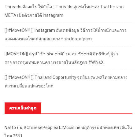
Threads คืออะไร ใช้ยังไง :: Threads คู่แข่งใหม่ของ Twitter จาก
META เปิดตัวภายใต้ Instagram
[[ #MoveON!!! ]] Instagram อัพเดตข้อมูล วิธีการให้น้ำหนักและการ
แสดงผลของโพสต์ลักษณะต่าง ๆ บน Instagram
[[MOVE ON]] สรุป “ชัช-ชัช-ชาติ” รศ.ดร.ชัชชาติ สิทธิพันธุ์ ผู้ว่า
ราชการกรุงเทพมหานคร บรรยายในหลักสูตร #WINsX
[[ #MoveON!!! ]] Thailand Opportunity จุดยืนประเทศไทยท่ามกลาง
ความเปลี่ยนแปลงของโลก
ความเห็นล่าสุด
Natto
บน
#ChinesePeopleatJMcuisine พฤติกรรมนักท่องเที่ยวจีนใน
ไทย 2561