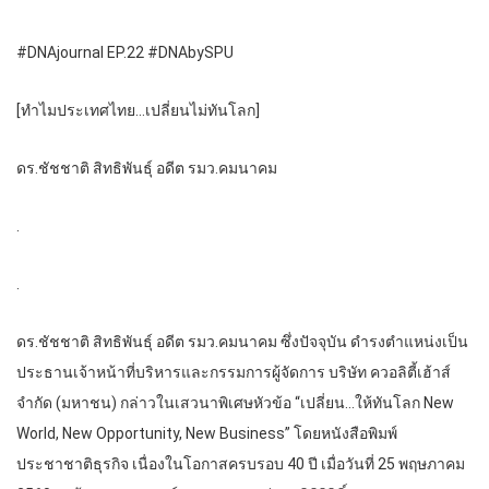
#DNAjournal EP.22 #DNAbySPU
[ทำไมประเทศไทย…เปลี่ยนไม่ทันโลก]
ดร.ชัชชาติ สิทธิพันธุ์ อดีต รมว.คมนาคม
.
.
ดร.ชัชชาติ สิทธิพันธุ์ อดีต รมว.คมนาคม ซึ่งปัจจุบัน ดำรงตำแหน่งเป็น
ประธานเจ้าหน้าที่บริหารและกรรมการผู้จัดการ บริษัท ควอลิตี้เฮ้าส์
จำกัด (มหาชน) กล่าวในเสวนาพิเศษหัวข้อ “เปลี่ยน…ให้ทันโลก New
World, New Opportunity, New Business” โดยหนังสือพิมพ์
ประชาชาติธุรกิจ เนื่องในโอกาสครบรอบ 40 ปี เมื่อวันที่ 25 พฤษภาคม