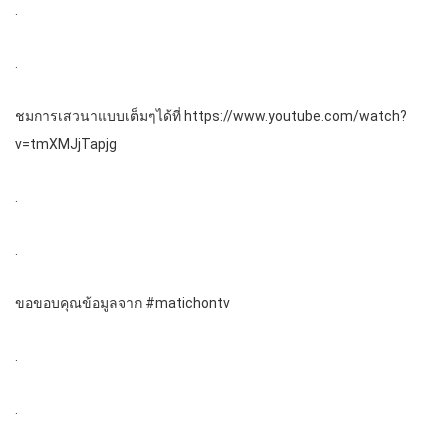
.
.
ชมการเสวนาแบบเต็มๆได้ที่ https://www.youtube.com/watch?
v=tmXMJjTapjg
.
.
ขอขอบคุณข้อมูลจาก #matichontv
.
.