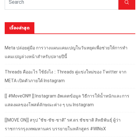
เรื่องล่าสุด
Meta ปล่อยคู่มือ การวางแผนแคมเปญในวันหยุดเพื่อช่วยให้การทำ
แคมเปญล่วงหน้าสำหรับปลายปีนี้
Threads คืออะไร ใช้ยังไง :: Threads คู่แข่งใหม่ของ Twitter จาก
META เปิดตัวภายใต้ Instagram
[[ #MoveON!!! ]] Instagram อัพเดตข้อมูล วิธีการให้น้ำหนักและการ
แสดงผลของโพสต์ลักษณะต่าง ๆ บน Instagram
[[MOVE ON]] สรุป “ชัช-ชัช-ชาติ” รศ.ดร.ชัชชาติ สิทธิพันธุ์ ผู้ว่า
ราชการกรุงเทพมหานคร บรรยายในหลักสูตร #WINsX