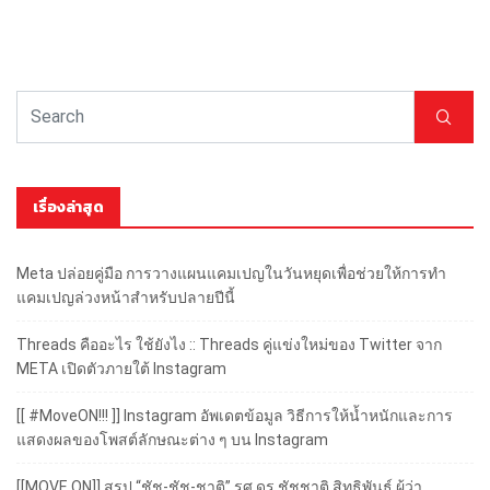
เรื่องล่าสุด
Meta ปล่อยคู่มือ การวางแผนแคมเปญในวันหยุดเพื่อช่วยให้การทำ
แคมเปญล่วงหน้าสำหรับปลายปีนี้
Threads คืออะไร ใช้ยังไง :: Threads คู่แข่งใหม่ของ Twitter จาก
META เปิดตัวภายใต้ Instagram
[[ #MoveON!!! ]] Instagram อัพเดตข้อมูล วิธีการให้น้ำหนักและการ
แสดงผลของโพสต์ลักษณะต่าง ๆ บน Instagram
[[MOVE ON]] สรุป “ชัช-ชัช-ชาติ” รศ.ดร.ชัชชาติ สิทธิพันธุ์ ผู้ว่า