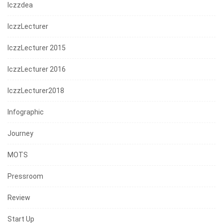
Iczzdea
IczzLecturer
IczzLecturer 2015
IczzLecturer 2016
IczzLecturer2018
Infographic
Journey
MOTS
Pressroom
Review
Start Up