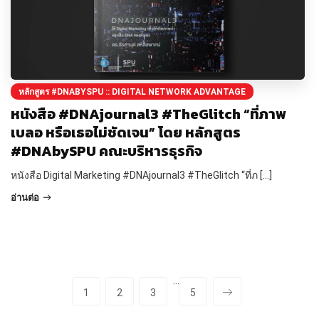
หลักสูตร #DNABYSPU :: DIGITAL NETWORK ADVANTAGE
หนังสือ #DNAjournal3 #TheGlitch “ที่ภาพ
เบลอ หรือเธอไม่ชัดเจน” โดย หลักสูตร
#DNAbySPU คณะบริหารธุรกิจ
หนังสือ Digital Marketing #DNAjournal3 #TheGlitch “ที่ภ […]
อ่านต่อ
···
1
2
3
5