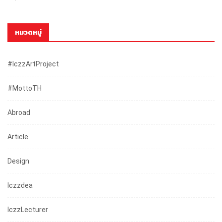
หมวดหมู่
#iczzArtProject
#mottoTH
Abroad
Article
Design
Iczzdea
IczzLecturer