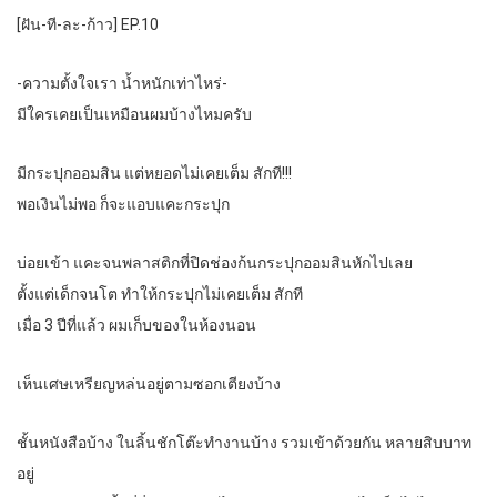
[ฝัน-ที-ละ-ก้าว] EP.10
-ความตั้งใจเรา น้ำหนักเท่าไหร่-
มีใครเคยเป็นเหมือนผมบ้างไหมครับ
มีกระปุกออมสิน แต่หยอดไม่เคยเต็ม สักที!!!
พอเงินไม่พอ ก็จะแอบแคะกระปุก
บ่อยเข้า แคะจนพลาสติกที่ปิดช่องก้นกระปุกออมสินหักไปเลย
ตั้งแต่เด็กจนโต ทำให้กระปุกไม่เคยเต็ม สักที
เมื่อ 3 ปีที่แล้ว ผมเก็บของในห้องนอน
เห็นเศษเหรียญหล่นอยู่ตามซอกเตียงบ้าง
ชั้นหนังสือบ้าง ในลิ้นชักโต๊ะทำงานบ้าง รวมเข้าด้วยกัน หลายสิบบาท
อยู่