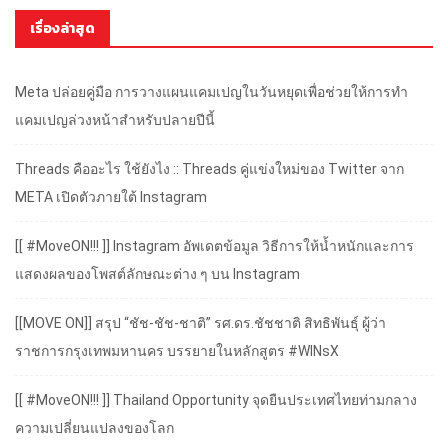
เรื่องล่าสุด
Meta ปล่อยคู่มือ การวางแผนแคมเปญในวันหยุดเพื่อช่วยให้การทำ
แคมเปญล่วงหน้าสำหรับปลายปีนี้
Threads คืออะไร ใช้ยังไง :: Threads คู่แข่งใหม่ของ Twitter จาก
META เปิดตัวภายใต้ Instagram
[[ #MoveON!!! ]] Instagram อัพเดตข้อมูล วิธีการให้น้ำหนักและการ
แสดงผลของโพสต์ลักษณะต่าง ๆ บน Instagram
[[MOVE ON]] สรุป “ชัช-ชัช-ชาติ” รศ.ดร.ชัชชาติ สิทธิพันธุ์ ผู้ว่า
ราชการกรุงเทพมหานคร บรรยายในหลักสูตร #WINsX
[[ #MoveON!!! ]] Thailand Opportunity จุดยืนประเทศไทยท่ามกลาง
ความเปลี่ยนแปลงของโลก