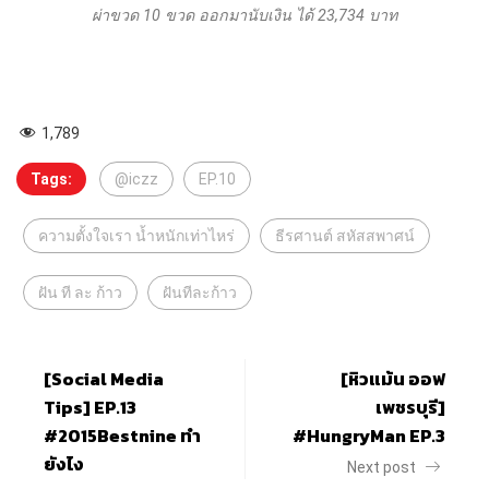
ผ่าขวด 10 ขวด ออกมานับเงิน ได้ 23,734 บาท
1,789
Tags:
@iczz
EP.10
ความตั้งใจเรา น้ำหนักเท่าไหร่
ธีรศานต์ สหัสสพาศน์
ฝัน ที ละ ก้าว
ฝันทีละก้าว
[Social Media
[หิวแม้น ออฟ
Tips] EP.13
เพชรบุรี]
#2015Bestnine ทำ
#HungryMan EP.3
ยังไง
Next post