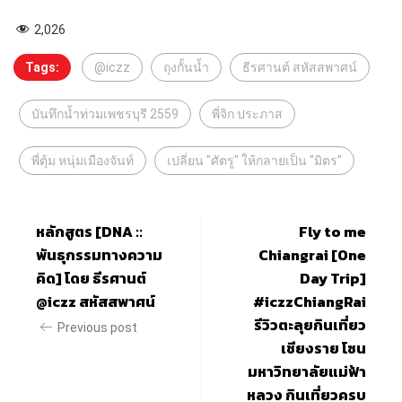
2,026
Tags:
@iczz
ถุงกั้นน้ำ
ธีรศานต์ สหัสสพาศน์
บันทึกน้ำท่วมเพชรบุรี 2559
พี่จิก ประภาส
พี่ตุ้ม หนุ่มเมืองจันท์
เปลี่ยน "ศัตรู" ให้กลายเป็น "มิตร"
หลักสูตร [DNA ::
Fly to me
พันธุกรรมทางความ
Chiangrai [One
คิด] โดย ธีรศานต์
Day Trip]
@iczz สหัสสพาศน์
#iczzChiangRai
รีวิวตะลุยกินเที่ยว
Previous post
เชียงราย โซน
มหาวิทยาลัยแม่ฟ้า
หลวง กินเที่ยวครบ