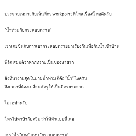
ประจวบเหมาะกับเห็นพี่กร workpoint ที่โพสเรื่องนี้ พอดีครับ
“น้ำท่วมกับกระสอบทราย”
เราเคยชินกับการเอากระสอบทรายมาเรียงกันเพื่อกันน้ำเข้าบ้าน
พี่จิก สมมติว่าหากทรายเป็นของหายาก
สิ่งที่หาง่ายสุดในยามน้ำท่วม ก็คือ “น้ำ” ไงครับ
ถึงเวลาที่ต้องเปลี่ยนศัตรูให้เป็นมิตรยามยาก
ไม่รอช้าครับ
โทรไปหาป๋ากับครีม ว่าให้ทำแบบนี้เลย
เอา “น้ำใส่ถุง” แทน “กระสอบทราย”