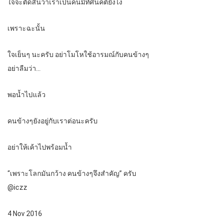
ใจจะตัดสินว่าเราเป็นคนมีทัศนคติยังไง
เพราะฉะนั้น
ใจเย็นๆ นะครับ อย่าโมโหใช้อารมณ์กับคนข้างๆ
อย่าลืมว่า…
พอน้ำไปแล้ว
คนข้างๆยังอยู่กับเราต่อนะครับ
อย่าให้เค้าไปพร้อมน้ำ
“เพราะโลกมันกว้าง คนข้างๆจึงสำคัญ” ครับ
@iczz
4 Nov 2016