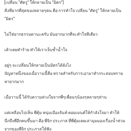
[เปลี่ยน “ศัตรู” ให้กลายเป็น “มิตร”]
สิ่งที่ยากที่สุดของหลายๆคน คือ การทำใจ เปลี่ยน “ศัตรู” ให้กลายเป็น
“มิตร”
ไม่ใช่ยากธรรมดานะครับ มันยากมากที่จะทำใจทีเดียว
เค้าเคยทำร้าย ทำให้เราเจ็บช้ำน้ำใจ
อยู่ๆ จะเปลี่ยนให้กลายเป็นมิตรได้ยังไง
ปัญหาหนึ่งของเมื่อวานนี้คือ ทรายสำหรับการเอามาทำกระสอบทราย
หายากมาก
เมื่อวานนี้ ได้รับความห่วงใยจากพี่ๆเพื่อนๆน้องๆหลายๆท่าน
แต่เหลือบไปเห็น พี่ตุ้ม หนุ่มเมืองจันท์ คอมเมนต์ให้กำลังใจมา ทำให้
นึกถึงพี่อีกคนขึ้นมา คือ พี่จิก ประภาส ที่พี่ตุ้มเคยเล่ามุมมองเรื่องน้ำท่วม
จากของพี่จิก ประภาสให้ฟัง