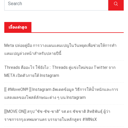
เรื่องล่าสุด
Meta ปล่อยคู่มือ การวางแผนแคมเปญในวันหยุดเพื่อช่วยให้การทำ
แคมเปญล่วงหน้าสำหรับปลายปีนี้
Threads คืออะไร ใช้ยังไง :: Threads คู่แข่งใหม่ของ Twitter จาก
META เปิดตัวภายใต้ Instagram
[[ #MoveON!!! ]] Instagram อัพเดตข้อมูล วิธีการให้น้ำหนักและการ
แสดงผลของโพสต์ลักษณะต่าง ๆ บน Instagram
[[MOVE ON]] สรุป “ชัช-ชัช-ชาติ” รศ.ดร.ชัชชาติ สิทธิพันธุ์ ผู้ว่า
ราชการกรุงเทพมหานคร บรรยายในหลักสูตร #WINsX