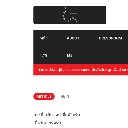
Skip
to
content
หน้า
ABOUT
PRESSROOM
แรก
ME
ญล่วงหน้าสำหรับปลายปีนี้
Threads คืออะไร ใช้ยังไง :: Threads คู่แข่งใหม่ของ T
Instagram
ARTICLE
3
ช่วงนี้…เป็น…คน”ขี้แพ้” ครับ
เมื่อวันเสาร์ครับ