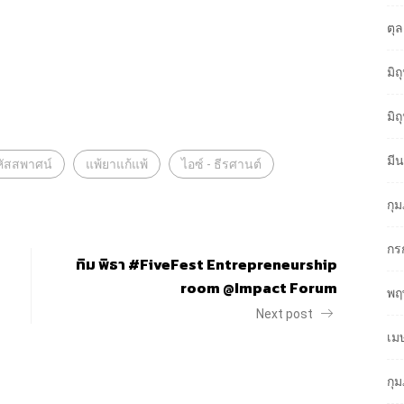
ตุ
มิ
มิ
มี
หัสสพาศน์
แพ้ยาแก้แพ้
ไอซ์ - ธีรศานต์
กุ
กร
ทิม พิธา #FiveFest Entrepreneurship
room @Impact Forum
พฤ
Next post
เม
กุ