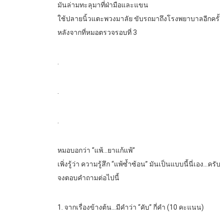
มันล่ามทะลุมาที่ฝ่ามือและแขน
ใช้ปลายนิ้วแตะพวงมาลัย ขับรถมาถึงโรงพยาบาลอีกครั้
หลังจากที่หมอตรวจรอบที่ 3
.
.
.
หมอบอกว่า “แพ้…ยาแก้แพ้”
เพิ่งรู้ว่า ความรู้สึก “แพ้ซ้ำซ้อน” มันเป็นแบบนี้นี่เอง…ครั
จงตอบคำถามต่อไปนี้
1. จากเรื่องข้างต้น…มีคำว่า “คับ” กี่คำ (10 คะแนน)