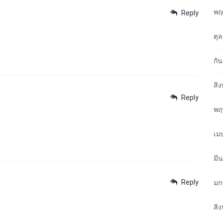
พฤ
Reply
ตุ
กั
สิ
Reply
พฤ
เม
มี
Reply
มก
สิ