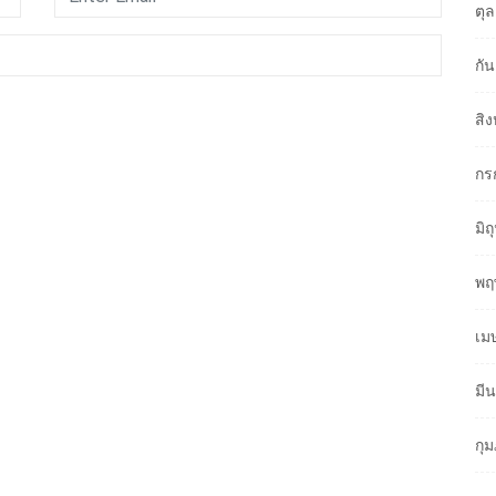
ตุ
กั
สิ
กร
มิ
พฤ
เม
มี
กุ