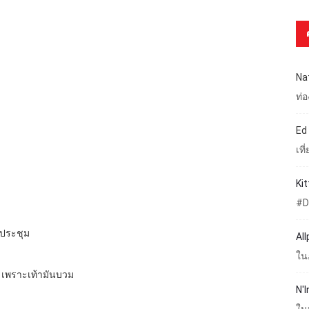
Na
ท่
Ed
เท
Ki
#D
ปประชุม
Al
ใน
ับ เพราะเท้ามันบวม
N'I
ใน