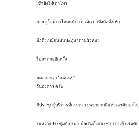
เช้ายังไม่เท่าไหร่
บ่าย จู่โจม ถาโถมหนักกว่าเดิม มาทั้งมือทั้งเท้า
มือตึงเหมือนมันปะทุมาตามผิวหนัง
ไปหาหมออีกครั้ง
หมอบอกว่า “แพ้แน่ๆ”
วันอังคาร ครับ
มีประชุมผู้บริหารที่กระทรวง พยายามฝืนตัวเอาตัวเองไ
ระหว่างประชุมกับ รมว. มือเริ่มตึงและชา รองเท้าเริ่มค