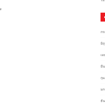
ง
กร
มิ
เม
มี
กุ
บ
มก
ธั