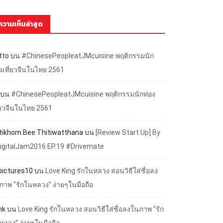
ความเห็นล่าสุด
tto
บน
#ChinesePeopleatJMcuisine พฤติกรรมนัก
องเที่ยวจีนในไทย 2561
บน
#ChinesePeopleatJMcuisine พฤติกรรมนักท่อง
ี่ยวจีนในไทย 2561
ttikhom Bee Thitiwatthana
บน
[Review Start Up] By
igitalJam2016 EP.19 #Drivemate
lpictures10
บน
Love King รักในหลวง สอนวิธีใส่ชื่อลง
ภาพ “รักในหลวง” ง่ายๆในมือถือ
nk
บน
Love King รักในหลวง สอนวิธีใส่ชื่อลงในภาพ “รัก
หลวง” ง่ายๆในมือถือ