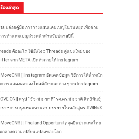
เรื่องล่าสุด
ta ปล่อยคู่มือ การวางแผนแคมเปญในวันหยุดเพื่อช่วย
้การทำแคมเปญล่วงหน้าสำหรับปลายปีนี้
eads คืออะไร ใช้ยังไง :: Threads คู่แข่งใหม่ของ
itter จาก META เปิดตัวภายใต้ Instagram
#MoveON!!! ]] Instagram อัพเดตข้อมูล วิธีการให้น้ำหนัก
ะการแสดงผลของโพสต์ลักษณะต่าง ๆ บน Instagram
OVE ON]] สรุป “ชัช-ชัช-ชาติ” รศ.ดร.ชัชชาติ สิทธิพันธุ์
้ว่าราชการกรุงเทพมหานคร บรรยายในหลักสูตร #WINsX
 #MoveON!!! ]] Thailand Opportunity จุดยืนประเทศไทย
ามกลางความเปลี่ยนแปลงของโลก