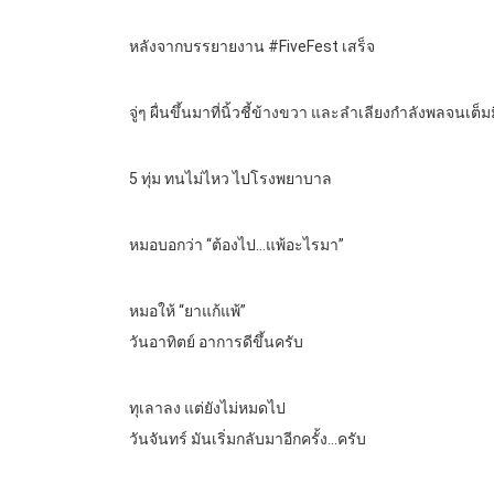
หลังจากบรรยายงาน #FiveFest เสร็จ
จู่ๆ ผื่นขึ้นมาที่นิ้วชี้ข้างขวา และลำเลียงกำลังพลจนเต็ม
5 ทุ่ม ทนไม่ไหว ไปโรงพยาบาล
หมอบอกว่า “ต้องไป…แพ้อะไรมา”
หมอให้ “ยาแก้แพ้”
วันอาทิตย์ อาการดีขึ้นครับ
ทุเลาลง แต่ยังไม่หมดไป
วันจันทร์ มันเริ่มกลับมาอีกครั้ง…ครับ