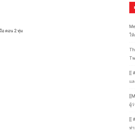
Me
มือ ตอน 2 ทุ่ม
ให
Thr
Tw
[[ 
แล
[[M
ผู
[[
ท่