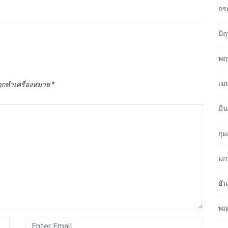
กร
มิ
พฤ
เม
ถูกทำเครื่องหมาย
*
มี
กุ
มก
ธั
พฤ