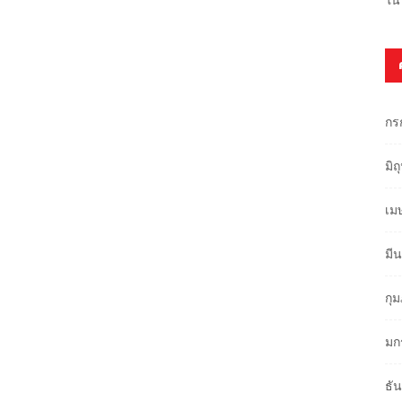
กร
มิ
เม
มี
กุ
มก
ธั