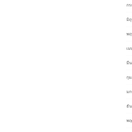
กร
มิ
พฤ
เม
มี
กุ
มก
ธั
พฤ