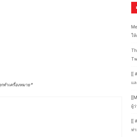
Me
ให
Thr
Tw
[[ 
แล
ถูกทำเครื่องหมาย
*
[[M
ผู
[[
ท่