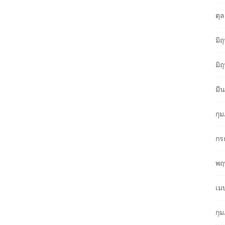
ตุ
มิ
มิ
มี
กุ
กร
พฤ
เม
กุ