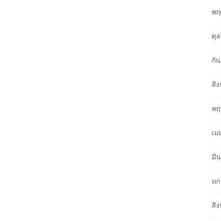
พฤ
ตุ
กั
สิ
พฤ
เม
มี
มก
สิ