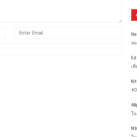
Na
ท่
Ed
เท
Ki
#D
Al
ใน
N'I
ใน