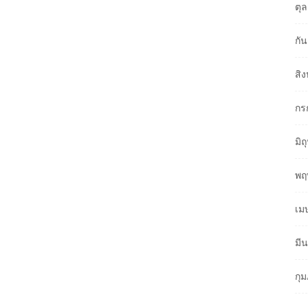
ตุ
กั
สิ
กร
มิ
พฤ
เม
มี
กุ