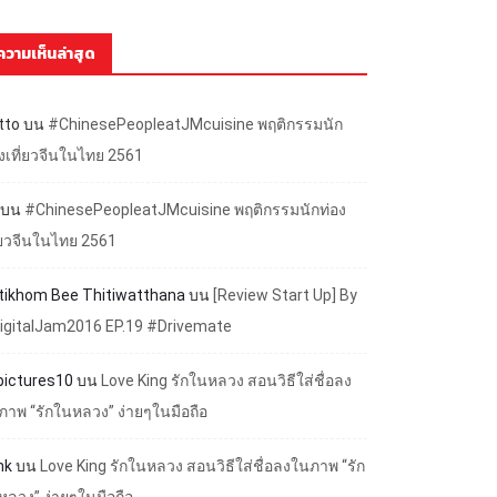
ความเห็นล่าสุด
tto
บน
#ChinesePeopleatJMcuisine พฤติกรรมนัก
องเที่ยวจีนในไทย 2561
บน
#ChinesePeopleatJMcuisine พฤติกรรมนักท่อง
ี่ยวจีนในไทย 2561
ttikhom Bee Thitiwatthana
บน
[Review Start Up] By
igitalJam2016 EP.19 #Drivemate
lpictures10
บน
Love King รักในหลวง สอนวิธีใส่ชื่อลง
ภาพ “รักในหลวง” ง่ายๆในมือถือ
nk
บน
Love King รักในหลวง สอนวิธีใส่ชื่อลงในภาพ “รัก
หลวง” ง่ายๆในมือถือ