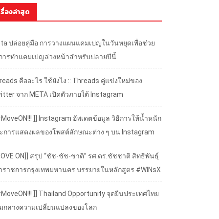
เรื่องล่าสุด
ta ปล่อยคู่มือ การวางแผนแคมเปญในวันหยุดเพื่อช่วย
้การทำแคมเปญล่วงหน้าสำหรับปลายปีนี้
eads คืออะไร ใช้ยังไง :: Threads คู่แข่งใหม่ของ
itter จาก META เปิดตัวภายใต้ Instagram
#MoveON!!! ]] Instagram อัพเดตข้อมูล วิธีการให้น้ำหนัก
ะการแสดงผลของโพสต์ลักษณะต่าง ๆ บน Instagram
OVE ON]] สรุป “ชัช-ชัช-ชาติ” รศ.ดร.ชัชชาติ สิทธิพันธุ์
้ว่าราชการกรุงเทพมหานคร บรรยายในหลักสูตร #WINsX
 #MoveON!!! ]] Thailand Opportunity จุดยืนประเทศไทย
ามกลางความเปลี่ยนแปลงของโลก