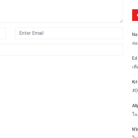
Na
ท่
Ed
เท
Ki
#D
Al
ใน
N'I
ใน