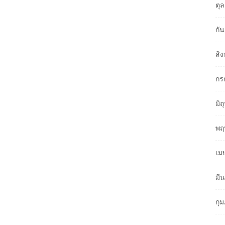
ตุ
กั
สิ
กร
มิ
พฤ
เม
มี
กุ