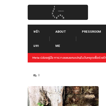
Skip
to
content
หน้า
ABOUT
PRESSROOM
แรก
ME
การทำแคมเปญล่วงหน้าสำหรับปลายปีนี้
Threads คืออะไร ใช้ยังไง :: Threads คู่แข่
Instagram
0