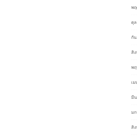
พฤ
ตุ
กั
สิ
พฤ
เม
มี
มก
สิ