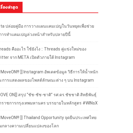
เรื่องล่าสุด
ta ปล่อยคู่มือ การวางแผนแคมเปญในวันหยุดเพื่อช่วย
้การทำแคมเปญล่วงหน้าสำหรับปลายปีนี้
eads คืออะไร ใช้ยังไง :: Threads คู่แข่งใหม่ของ
itter จาก META เปิดตัวภายใต้ Instagram
#MoveON!!! ]] Instagram อัพเดตข้อมูล วิธีการให้น้ำหนัก
ะการแสดงผลของโพสต์ลักษณะต่าง ๆ บน Instagram
OVE ON]] สรุป “ชัช-ชัช-ชาติ” รศ.ดร.ชัชชาติ สิทธิพันธุ์
้ว่าราชการกรุงเทพมหานคร บรรยายในหลักสูตร #WINsX
 #MoveON!!! ]] Thailand Opportunity จุดยืนประเทศไทย
ามกลางความเปลี่ยนแปลงของโลก