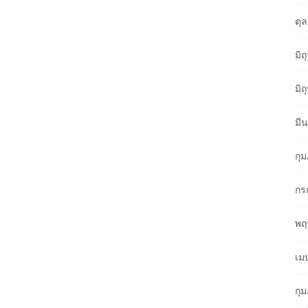
ตุ
มิ
มิ
มี
กุ
กร
พฤ
เม
กุ