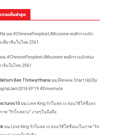
ความเห็นล่าสุด
tto
บน
#ChinesePeopleatJMcuisine พฤติกรรมนัก
องเที่ยวจีนในไทย 2561
บน
#ChinesePeopleatJMcuisine พฤติกรรมนักท่อง
ี่ยวจีนในไทย 2561
ttikhom Bee Thitiwatthana
บน
[Review Start Up] By
igitalJam2016 EP.19 #Drivemate
lpictures10
บน
Love King รักในหลวง สอนวิธีใส่ชื่อลง
ภาพ “รักในหลวง” ง่ายๆในมือถือ
nk
บน
Love King รักในหลวง สอนวิธีใส่ชื่อลงในภาพ “รัก
หลวง” ง่ายๆในมือถือ