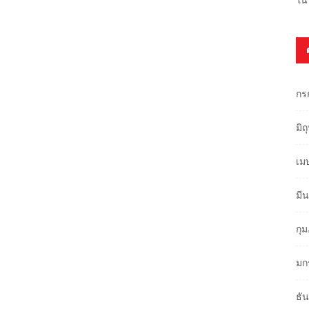
กร
มิ
เม
มี
กุ
มก
ธั