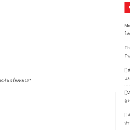
Me
ให
Thr
Tw
[[ 
แล
ถูกทำเครื่องหมาย
*
[[M
ผู
[[
ท่