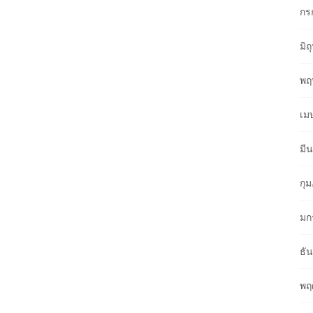
กร
มิ
พฤ
เม
มี
กุ
มก
ธั
พฤ