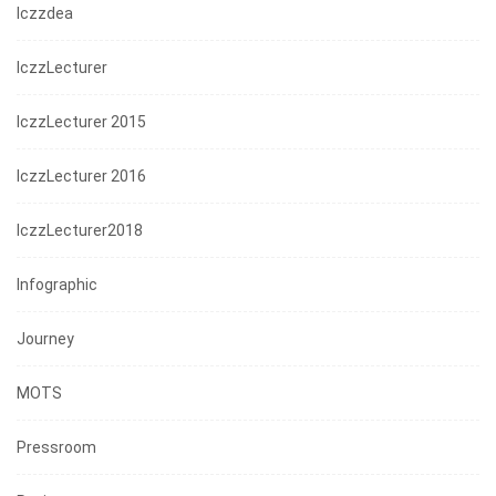
Iczzdea
IczzLecturer
IczzLecturer 2015
IczzLecturer 2016
IczzLecturer2018
Infographic
Journey
MOTS
Pressroom