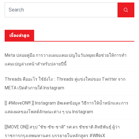
เรื่องล่าสุด
Meta ปล่อยคู่มือ การวางแผนแคมเปญในวันหยุดเพื่อช่วยให้การทำ
แคมเปญล่วงหน้าสำหรับปลายปีนี้
Threads คืออะไร ใช้ยังไง :: Threads คู่แข่งใหม่ของ Twitter จาก
META เปิดตัวภายใต้ Instagram
[[ #MoveON!!! ]] Instagram อัพเดตข้อมูล วิธีการให้น้ำหนักและการ
แสดงผลของโพสต์ลักษณะต่าง ๆ บน Instagram
[[MOVE ON]] สรุป “ชัช-ชัช-ชาติ” รศ.ดร.ชัชชาติ สิทธิพันธุ์ ผู้ว่า
ราชการกรุงเทพมหานคร บรรยายในหลักสูตร #WINsX