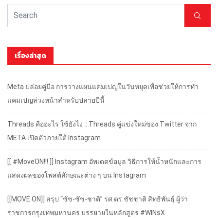
เรื่องล่าสุด
Meta ปล่อยคู่มือ การวางแผนแคมเปญในวันหยุดเพื่อช่วยให้การทำ
แคมเปญล่วงหน้าสำหรับปลายปีนี้
Threads คืออะไร ใช้ยังไง :: Threads คู่แข่งใหม่ของ Twitter จาก
META เปิดตัวภายใต้ Instagram
[[ #MoveON!!! ]] Instagram อัพเดตข้อมูล วิธีการให้น้ำหนักและการ
แสดงผลของโพสต์ลักษณะต่าง ๆ บน Instagram
[[MOVE ON]] สรุป “ชัช-ชัช-ชาติ” รศ.ดร.ชัชชาติ สิทธิพันธุ์ ผู้ว่า
ราชการกรุงเทพมหานคร บรรยายในหลักสูตร #WINsX