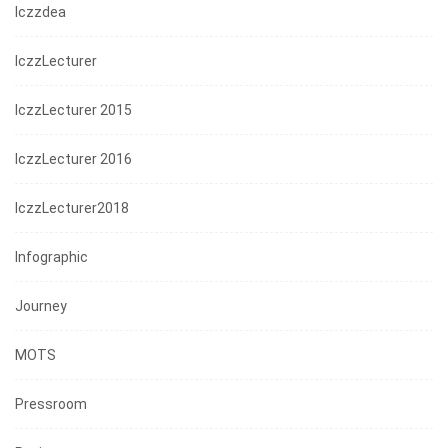
Iczzdea
IczzLecturer
IczzLecturer 2015
IczzLecturer 2016
IczzLecturer2018
Infographic
Journey
MOTS
Pressroom