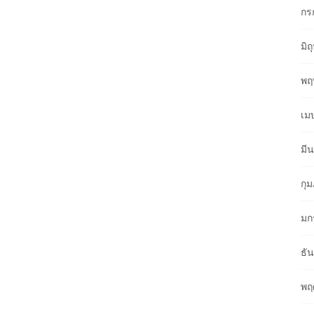
กร
มิ
พฤ
เม
มี
กุ
มก
ธั
พฤ