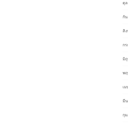
ตุ
กั
สิ
กร
มิ
พฤ
เม
มี
กุ