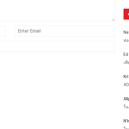
Na
ท่
Ed
เท
Ki
#D
Al
ใน
N'I
ใน