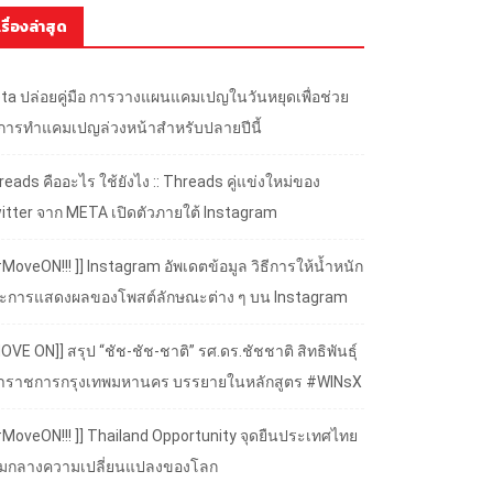
เรื่องล่าสุด
ta ปล่อยคู่มือ การวางแผนแคมเปญในวันหยุดเพื่อช่วย
้การทำแคมเปญล่วงหน้าสำหรับปลายปีนี้
eads คืออะไร ใช้ยังไง :: Threads คู่แข่งใหม่ของ
itter จาก META เปิดตัวภายใต้ Instagram
#MoveON!!! ]] Instagram อัพเดตข้อมูล วิธีการให้น้ำหนัก
ะการแสดงผลของโพสต์ลักษณะต่าง ๆ บน Instagram
OVE ON]] สรุป “ชัช-ชัช-ชาติ” รศ.ดร.ชัชชาติ สิทธิพันธุ์
้ว่าราชการกรุงเทพมหานคร บรรยายในหลักสูตร #WINsX
 #MoveON!!! ]] Thailand Opportunity จุดยืนประเทศไทย
ามกลางความเปลี่ยนแปลงของโลก