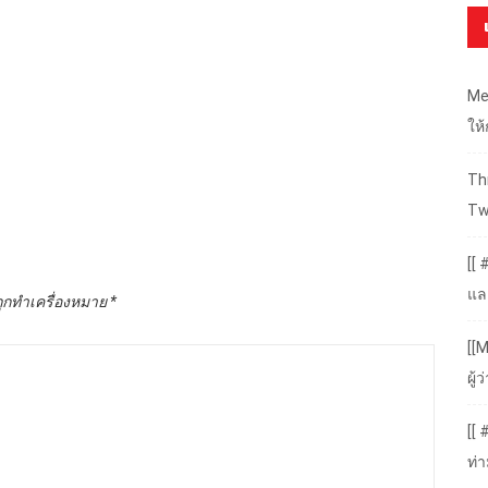
Me
ให
Thr
Tw
[[ 
แล
ถูกทำเครื่องหมาย
*
[[M
ผู
[[
ท่