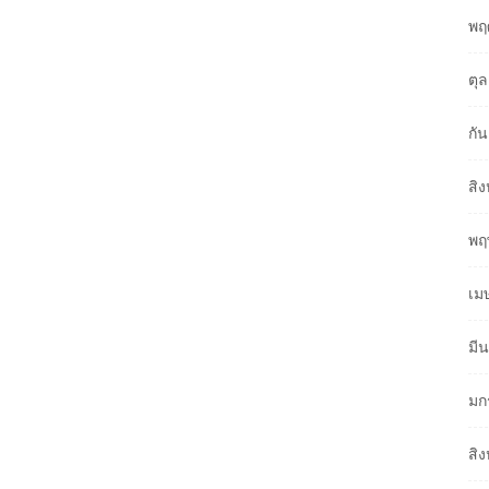
พฤ
ตุ
กั
สิ
พฤ
เม
มี
มก
สิ