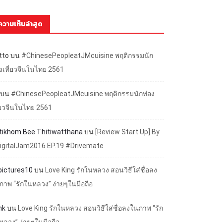
ความเห็นล่าสุด
tto
บน
#ChinesePeopleatJMcuisine พฤติกรรมนัก
องเที่ยวจีนในไทย 2561
บน
#ChinesePeopleatJMcuisine พฤติกรรมนักท่อง
ี่ยวจีนในไทย 2561
ttikhom Bee Thitiwatthana
บน
[Review Start Up] By
igitalJam2016 EP.19 #Drivemate
lpictures10
บน
Love King รักในหลวง สอนวิธีใส่ชื่อลง
ภาพ “รักในหลวง” ง่ายๆในมือถือ
nk
บน
Love King รักในหลวง สอนวิธีใส่ชื่อลงในภาพ “รัก
หลวง” ง่ายๆในมือถือ