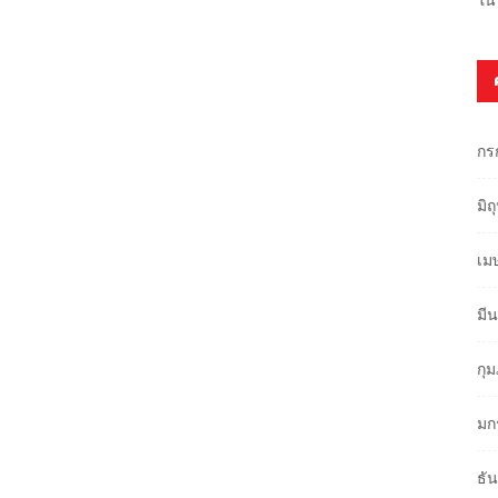
กร
มิ
เม
มี
กุ
มก
ธั