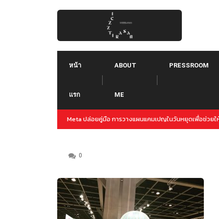
Skip
to
content
หน้า
ABOUT
PRESSROOM
แรก
ME
ญล่วงหน้าสำหรับปลายปีนี้
Threads คืออะไร ใช้ยังไง :: Threads คู่แข่งใหม่ของ T
Instagram
0