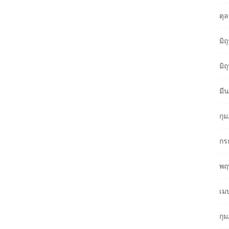
ตุ
มิ
มิ
มี
กุ
กร
พฤ
เม
กุ