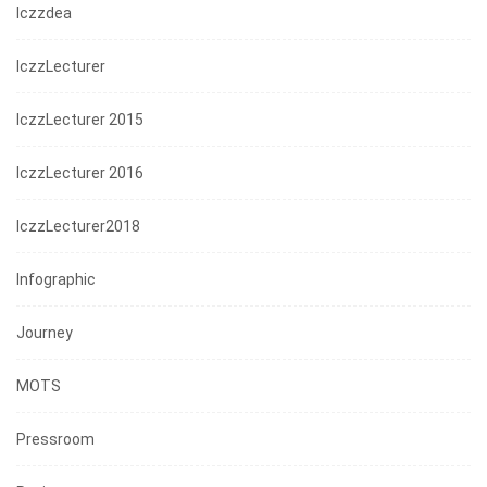
Iczzdea
IczzLecturer
IczzLecturer 2015
IczzLecturer 2016
IczzLecturer2018
Infographic
Journey
MOTS
Pressroom