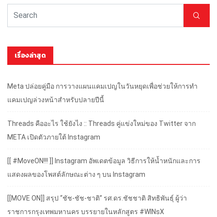
เรื่องล่าสุด
Meta ปล่อยคู่มือ การวางแผนแคมเปญในวันหยุดเพื่อช่วยให้การทำ
แคมเปญล่วงหน้าสำหรับปลายปีนี้
Threads คืออะไร ใช้ยังไง :: Threads คู่แข่งใหม่ของ Twitter จาก
META เปิดตัวภายใต้ Instagram
[[ #MoveON!!! ]] Instagram อัพเดตข้อมูล วิธีการให้น้ำหนักและการ
แสดงผลของโพสต์ลักษณะต่าง ๆ บน Instagram
[[MOVE ON]] สรุป “ชัช-ชัช-ชาติ” รศ.ดร.ชัชชาติ สิทธิพันธุ์ ผู้ว่า
ราชการกรุงเทพมหานคร บรรยายในหลักสูตร #WINsX