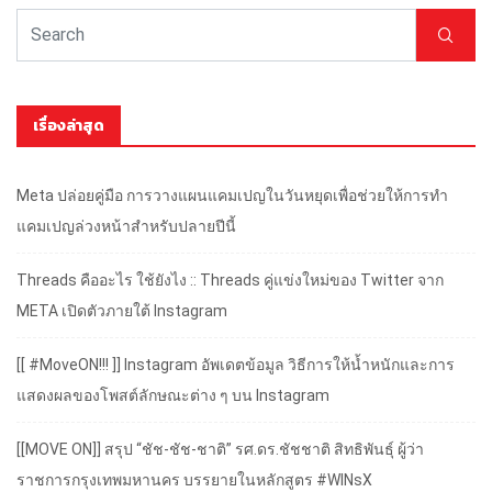
เรื่องล่าสุด
Meta ปล่อยคู่มือ การวางแผนแคมเปญในวันหยุดเพื่อช่วยให้การทำ
แคมเปญล่วงหน้าสำหรับปลายปีนี้
Threads คืออะไร ใช้ยังไง :: Threads คู่แข่งใหม่ของ Twitter จาก
META เปิดตัวภายใต้ Instagram
[[ #MoveON!!! ]] Instagram อัพเดตข้อมูล วิธีการให้น้ำหนักและการ
แสดงผลของโพสต์ลักษณะต่าง ๆ บน Instagram
[[MOVE ON]] สรุป “ชัช-ชัช-ชาติ” รศ.ดร.ชัชชาติ สิทธิพันธุ์ ผู้ว่า
ราชการกรุงเทพมหานคร บรรยายในหลักสูตร #WINsX