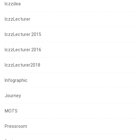
Iczzdea
IczzLecturer
IczzLecturer 2015
IczzLecturer 2016
IczzLecturer2018
Infographic
Journey
MOTS
Pressroom