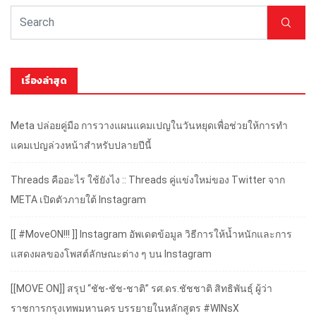
เรื่องล่าสุด
Meta ปล่อยคู่มือ การวางแผนแคมเปญในวันหยุดเพื่อช่วยให้การทำ
แคมเปญล่วงหน้าสำหรับปลายปีนี้
Threads คืออะไร ใช้ยังไง :: Threads คู่แข่งใหม่ของ Twitter จาก
META เปิดตัวภายใต้ Instagram
[[ #MoveON!!! ]] Instagram อัพเดตข้อมูล วิธีการให้น้ำหนักและการ
แสดงผลของโพสต์ลักษณะต่าง ๆ บน Instagram
[[MOVE ON]] สรุป “ชัช-ชัช-ชาติ” รศ.ดร.ชัชชาติ สิทธิพันธุ์ ผู้ว่า
ราชการกรุงเทพมหานคร บรรยายในหลักสูตร #WINsX