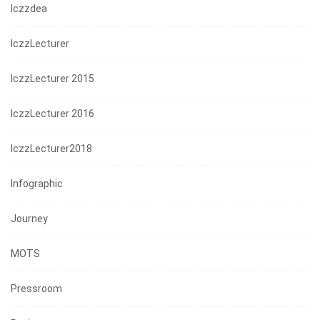
Iczzdea
IczzLecturer
IczzLecturer 2015
IczzLecturer 2016
IczzLecturer2018
Infographic
Journey
MOTS
Pressroom