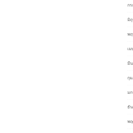
กร
มิ
พฤ
เม
มี
กุ
มก
ธั
พฤ