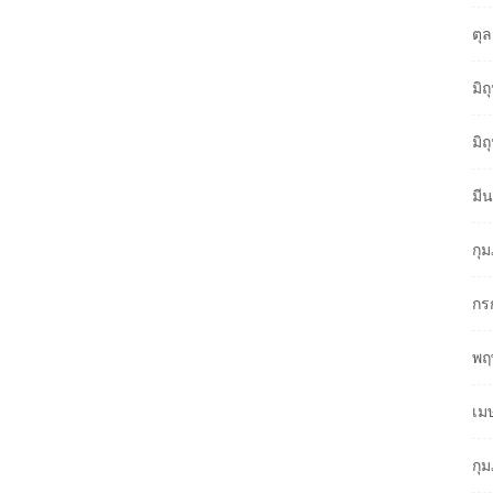
ตุ
มิ
มิ
มี
กุ
กร
พฤ
เม
กุ