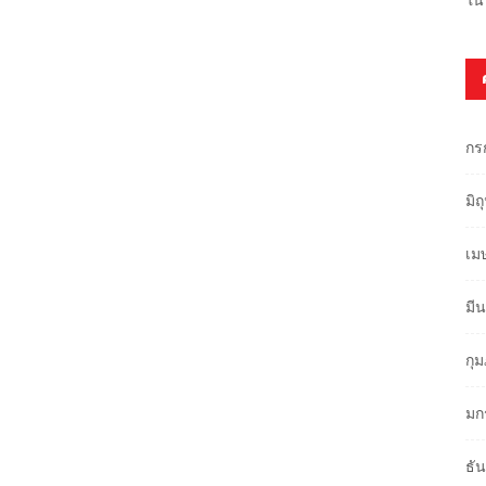
กร
มิ
เม
มี
กุ
มก
ธั