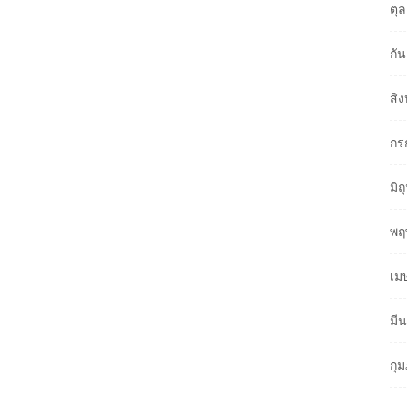
ตุ
กั
สิ
กร
มิ
พฤ
เม
มี
กุ