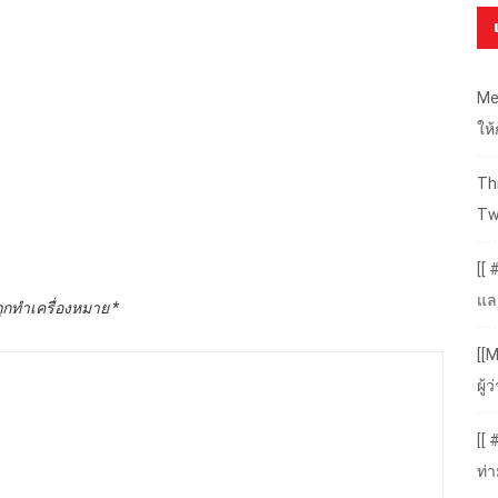
Me
ให
Thr
Tw
[[ 
แล
ถูกทำเครื่องหมาย
*
[[M
ผู
[[
ท่