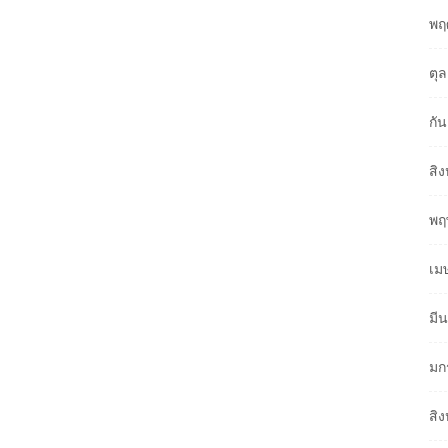
พฤ
ตุ
กั
สิ
พฤ
เม
มี
มก
สิ