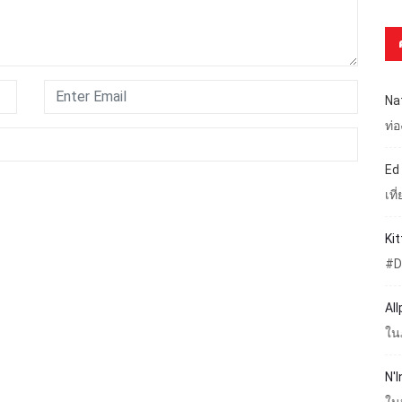
Na
ท่
Ed
เท
Ki
#D
Al
ใน
N'I
ใน