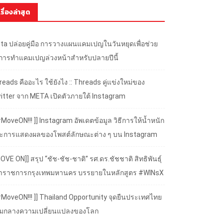
เรื่องล่าสุด
ta ปล่อยคู่มือ การวางแผนแคมเปญในวันหยุดเพื่อช่วย
้การทำแคมเปญล่วงหน้าสำหรับปลายปีนี้
eads คืออะไร ใช้ยังไง :: Threads คู่แข่งใหม่ของ
itter จาก META เปิดตัวภายใต้ Instagram
#MoveON!!! ]] Instagram อัพเดตข้อมูล วิธีการให้น้ำหนัก
ะการแสดงผลของโพสต์ลักษณะต่าง ๆ บน Instagram
OVE ON]] สรุป “ชัช-ชัช-ชาติ” รศ.ดร.ชัชชาติ สิทธิพันธุ์
้ว่าราชการกรุงเทพมหานคร บรรยายในหลักสูตร #WINsX
 #MoveON!!! ]] Thailand Opportunity จุดยืนประเทศไทย
ามกลางความเปลี่ยนแปลงของโลก