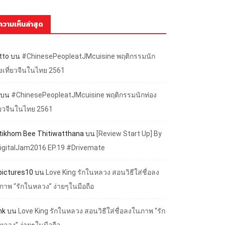
ความเห็นล่าสุด
tto
บน
#ChinesePeopleatJMcuisine พฤติกรรมนัก
องเที่ยวจีนในไทย 2561
บน
#ChinesePeopleatJMcuisine พฤติกรรมนักท่อง
ี่ยวจีนในไทย 2561
ttikhom Bee Thitiwatthana
บน
[Review Start Up] By
igitalJam2016 EP.19 #Drivemate
lpictures10
บน
Love King รักในหลวง สอนวิธีใส่ชื่อลง
ภาพ “รักในหลวง” ง่ายๆในมือถือ
nk
บน
Love King รักในหลวง สอนวิธีใส่ชื่อลงในภาพ “รัก
หลวง” ง่ายๆในมือถือ