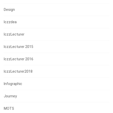
Design
Iczzdea
IczzLecturer
IczzLecturer 2015
IczzLecturer 2016
IczzLecturer2018
Infographic
Journey
MOTS