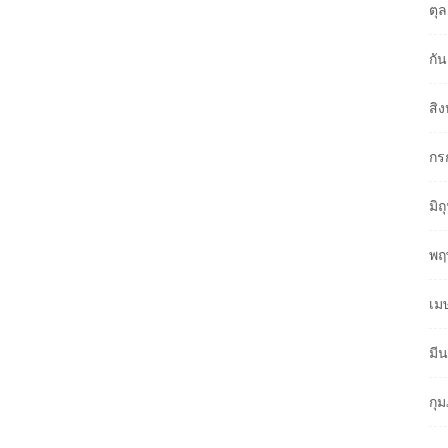
ตุ
กั
สิ
กร
มิ
พฤ
เม
มี
กุ