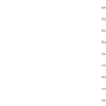
ตุ
มิ
มิ
มี
กุ
กร
พฤ
เม
กุ