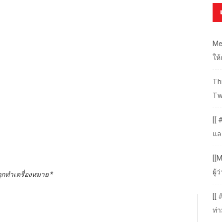
Me
ให
Thr
Tw
[[ 
แล
[[M
ผู
ถูกทำเครื่องหมาย
*
[[
ท่