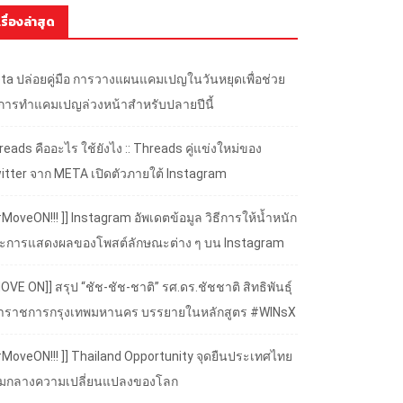
เรื่องล่าสุด
ta ปล่อยคู่มือ การวางแผนแคมเปญในวันหยุดเพื่อช่วย
้การทำแคมเปญล่วงหน้าสำหรับปลายปีนี้
eads คืออะไร ใช้ยังไง :: Threads คู่แข่งใหม่ของ
itter จาก META เปิดตัวภายใต้ Instagram
#MoveON!!! ]] Instagram อัพเดตข้อมูล วิธีการให้น้ำหนัก
ะการแสดงผลของโพสต์ลักษณะต่าง ๆ บน Instagram
OVE ON]] สรุป “ชัช-ชัช-ชาติ” รศ.ดร.ชัชชาติ สิทธิพันธุ์
้ว่าราชการกรุงเทพมหานคร บรรยายในหลักสูตร #WINsX
 #MoveON!!! ]] Thailand Opportunity จุดยืนประเทศไทย
ามกลางความเปลี่ยนแปลงของโลก