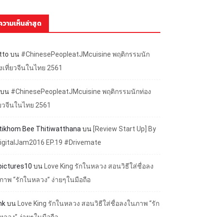
ความเห็นล่าสุด
tto
บน
#ChinesePeopleatJMcuisine พฤติกรรมนัก
องเที่ยวจีนในไทย 2561
บน
#ChinesePeopleatJMcuisine พฤติกรรมนักท่อง
ี่ยวจีนในไทย 2561
ttikhom Bee Thitiwatthana
บน
[Review Start Up] By
igitalJam2016 EP.19 #Drivemate
lpictures10
บน
Love King รักในหลวง สอนวิธีใส่ชื่อลง
ภาพ “รักในหลวง” ง่ายๆในมือถือ
nk
บน
Love King รักในหลวง สอนวิธีใส่ชื่อลงในภาพ “รัก
หลวง” ง่ายๆในมือถือ