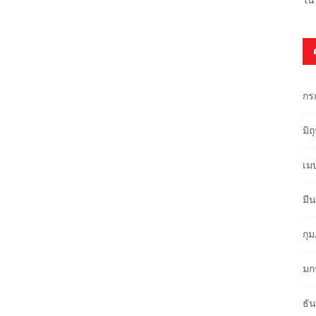
กร
มิ
เม
มี
กุ
มก
ธั