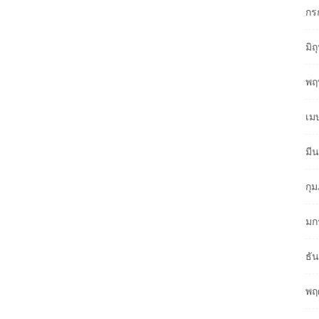
กร
มิ
พฤ
เม
มี
กุ
มก
ธั
พฤ