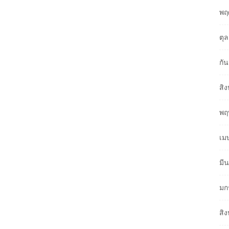
พฤ
ตุ
กั
สิ
พฤ
เม
มี
มก
สิ