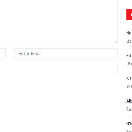
Na
ท่
Ed
เท
Ki
#D
Al
ใน
N'I
ใน