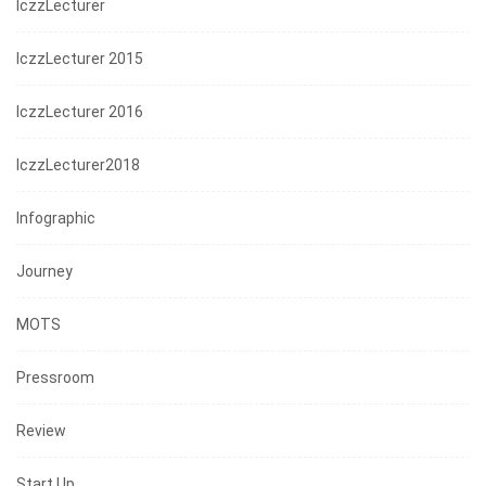
IczzLecturer
IczzLecturer 2015
IczzLecturer 2016
IczzLecturer2018
Infographic
Journey
MOTS
Pressroom
Review
Start Up