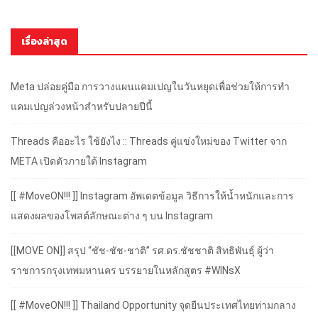
เรื่องล่าสุด
Meta ปล่อยคู่มือ การวางแผนแคมเปญในวันหยุดเพื่อช่วยให้การทำ
แคมเปญล่วงหน้าสำหรับปลายปีนี้
Threads คืออะไร ใช้ยังไง :: Threads คู่แข่งใหม่ของ Twitter จาก
META เปิดตัวภายใต้ Instagram
[[ #MoveON!!! ]] Instagram อัพเดตข้อมูล วิธีการให้น้ำหนักและการ
แสดงผลของโพสต์ลักษณะต่าง ๆ บน Instagram
[[MOVE ON]] สรุป “ชัช-ชัช-ชาติ” รศ.ดร.ชัชชาติ สิทธิพันธุ์ ผู้ว่า
ราชการกรุงเทพมหานคร บรรยายในหลักสูตร #WINsX
[[ #MoveON!!! ]] Thailand Opportunity จุดยืนประเทศไทยท่ามกลาง