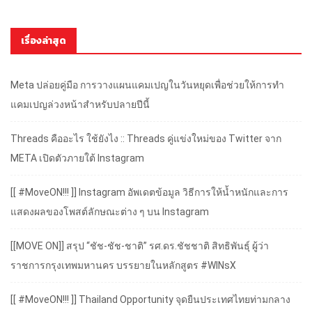
เรื่องล่าสุด
Meta ปล่อยคู่มือ การวางแผนแคมเปญในวันหยุดเพื่อช่วยให้การทำ
แคมเปญล่วงหน้าสำหรับปลายปีนี้
Threads คืออะไร ใช้ยังไง :: Threads คู่แข่งใหม่ของ Twitter จาก
META เปิดตัวภายใต้ Instagram
[[ #MoveON!!! ]] Instagram อัพเดตข้อมูล วิธีการให้น้ำหนักและการ
แสดงผลของโพสต์ลักษณะต่าง ๆ บน Instagram
[[MOVE ON]] สรุป “ชัช-ชัช-ชาติ” รศ.ดร.ชัชชาติ สิทธิพันธุ์ ผู้ว่า
ราชการกรุงเทพมหานคร บรรยายในหลักสูตร #WINsX
[[ #MoveON!!! ]] Thailand Opportunity จุดยืนประเทศไทยท่ามกลาง