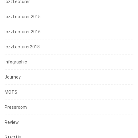
IczzLecturer
IczzLecturer 2015
IczzLecturer 2016
IczzLecturer2018
Infographic
Journey
MOTS
Pressroom
Review
Start Up