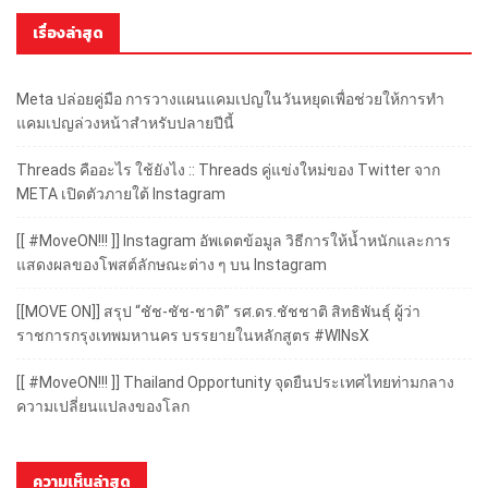
เรื่องล่าสุด
Meta ปล่อยคู่มือ การวางแผนแคมเปญในวันหยุดเพื่อช่วยให้การทำ
แคมเปญล่วงหน้าสำหรับปลายปีนี้
Threads คืออะไร ใช้ยังไง :: Threads คู่แข่งใหม่ของ Twitter จาก
META เปิดตัวภายใต้ Instagram
[[ #MoveON!!! ]] Instagram อัพเดตข้อมูล วิธีการให้น้ำหนักและการ
แสดงผลของโพสต์ลักษณะต่าง ๆ บน Instagram
[[MOVE ON]] สรุป “ชัช-ชัช-ชาติ” รศ.ดร.ชัชชาติ สิทธิพันธุ์ ผู้ว่า
ราชการกรุงเทพมหานคร บรรยายในหลักสูตร #WINsX
[[ #MoveON!!! ]] Thailand Opportunity จุดยืนประเทศไทยท่ามกลาง
ความเปลี่ยนแปลงของโลก
ความเห็นล่าสุด