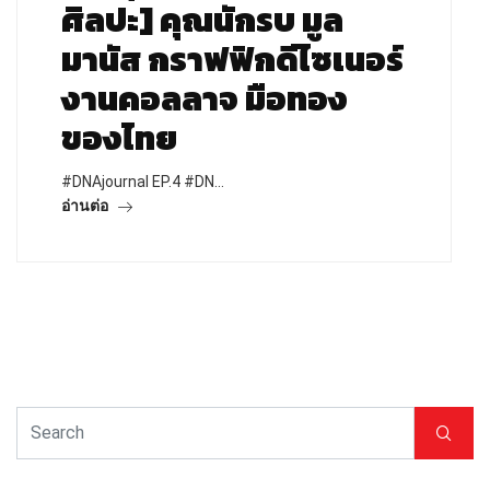
ศิลปะ] คุณนักรบ มูล
มานัส กราฟฟิกดีไซเนอร์
งานคอลลาจ มือทอง
ของไทย
#DNAjournal EP.4 #DN…
อ่านต่อ