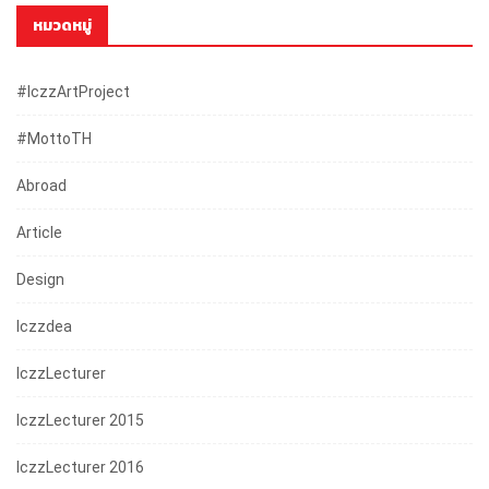
หมวดหมู่
#iczzArtProject
#mottoTH
Abroad
Article
Design
Iczzdea
IczzLecturer
IczzLecturer 2015
IczzLecturer 2016