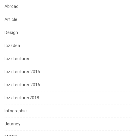
Abroad
Article
Design
Iczzdea
IczzLecturer
IczzLecturer 2015
IczzLecturer 2016
IczzLecturer2018
Infographic
Journey