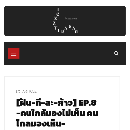
Skip
to
content
ARTICLE
[ฝัน-ที-ละ-ก้าว] EP.8
-คนใกล้มองไม่เห็น คน
ไกลมองเห็น-