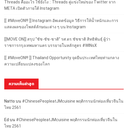
Threads คืออะไร ใช้ยังไง :: Threads คู่แข่งใหม่ของ Twitter จาก
META เปิดตัวภายใต้ Instagram
[[ #MoveON!!! ]] Instagram อัพเดตข้อมูล วิธีการให้น้ำหนักและการ
แสดงผลของโพสต์ลักษณะต่าง ๆ บน Instagram
[[MOVE ON]] สรุป “ชัช-ชัช-ชาติ” รศ.ดร.ชัชชาติ สิทธิพันธุ์ ผู้ว่า
ราชการกรุงเทพมหานคร บรรยายในหลักสูตร #WINsX
[[ #MoveON!!! ]] Thailand Opportunity จุดยืนประเทศไทยท่ามกลาง
ความเปลี่ยนแปลงของโลก
ความเห็นล่าสุด
Natto
บน
#ChinesePeopleatJMcuisine พฤติกรรมนักท่องเที่ยวจีนใน
ไทย 2561
Ed
บน
#ChinesePeopleatJMcuisine พฤติกรรมนักท่องเที่ยวจีนใน
ไทย 2561