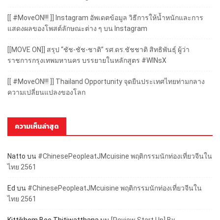
[[ #MoveON!!! ]] Instagram อัพเดตข้อมูล วิธีการให้น้ำหนักและการ
แสดงผลของโพสต์ลักษณะต่าง ๆ บน Instagram
[[MOVE ON]] สรุป “ชัช-ชัช-ชาติ” รศ.ดร.ชัชชาติ สิทธิพันธุ์ ผู้ว่า
ราชการกรุงเทพมหานคร บรรยายในหลักสูตร #WINsX
[[ #MoveON!!! ]] Thailand Opportunity จุดยืนประเทศไทยท่ามกลาง
ความเปลี่ยนแปลงของโลก
ความเห็นล่าสุด
Natto
บน
#ChinesePeopleatJMcuisine พฤติกรรมนักท่องเที่ยวจีนใน
ไทย 2561
Ed
บน
#ChinesePeopleatJMcuisine พฤติกรรมนักท่องเที่ยวจีนใน
ไทย 2561
Kittikhom Bee Thitiwatthana
บน
[Review Start Up] By