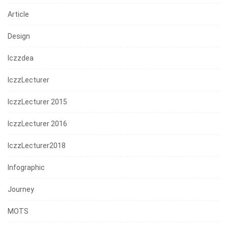
Article
Design
Iczzdea
IczzLecturer
IczzLecturer 2015
IczzLecturer 2016
IczzLecturer2018
Infographic
Journey
MOTS