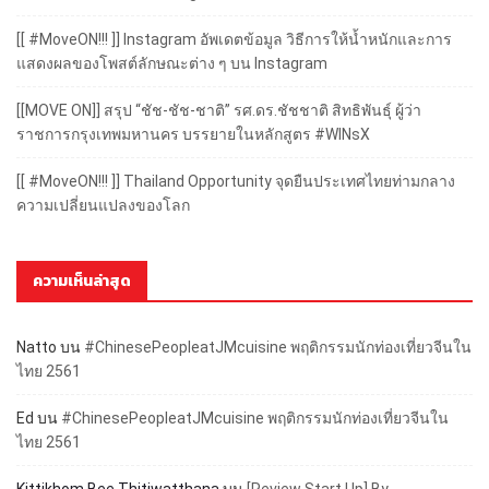
[[ #MoveON!!! ]] Instagram อัพเดตข้อมูล วิธีการให้น้ำหนักและการ
แสดงผลของโพสต์ลักษณะต่าง ๆ บน Instagram
[[MOVE ON]] สรุป “ชัช-ชัช-ชาติ” รศ.ดร.ชัชชาติ สิทธิพันธุ์ ผู้ว่า
ราชการกรุงเทพมหานคร บรรยายในหลักสูตร #WINsX
[[ #MoveON!!! ]] Thailand Opportunity จุดยืนประเทศไทยท่ามกลาง
ความเปลี่ยนแปลงของโลก
ความเห็นล่าสุด
Natto
บน
#ChinesePeopleatJMcuisine พฤติกรรมนักท่องเที่ยวจีนใน
ไทย 2561
Ed
บน
#ChinesePeopleatJMcuisine พฤติกรรมนักท่องเที่ยวจีนใน
ไทย 2561
Kittikhom Bee Thitiwatthana
บน
[Review Start Up] By