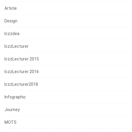
Article
Design
Iczzdea
IczzLecturer
IczzLecturer 2015
IczzLecturer 2016
IczzLecturer2018
Infographic
Journey
MOTS