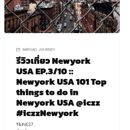
ABROAD
,
JOURNEY
รีวิวเที่ยว Newyork
USA EP.3/10 ::
Newyork USA 101 Top
things to do in
Newyork USA @iczz
#iczzNewyork
รี&#xE27…