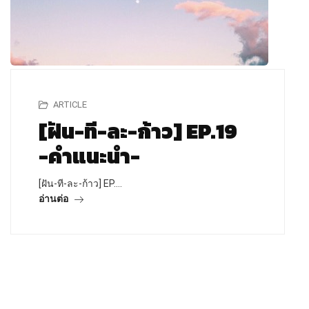
ARTICLE
[ฝัน-ที-ละ-ก้าว] EP.19
-คำแนะนำ-
[ฝัน-ที-ละ-ก้าว] EP.…
อ่านต่อ