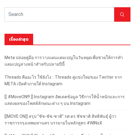
เรื่องล่าสุด
Meta ปล่อยคู่มือ การวางแผนแคมเปญในวันหยุดเพื่อช่วยให้การทำ
แคมเปญล่วงหน้าสำหรับปลายปีนี้
Threads คืออะไร ใช้ยังไง :: Threads คู่แข่งใหม่ของ Twitter จาก
META เปิดตัวภายใต้ Instagram
[[ #MoveON!!! ]] Instagram อัพเดตข้อมูล วิธีการให้น้ำหนักและการ
แสดงผลของโพสต์ลักษณะต่าง ๆ บน Instagram
[[MOVE ON]] สรุป “ชัช-ชัช-ชาติ” รศ.ดร.ชัชชาติ สิทธิพันธุ์ ผู้ว่า
ราชการกรุงเทพมหานคร บรรยายในหลักสูตร #WINsX