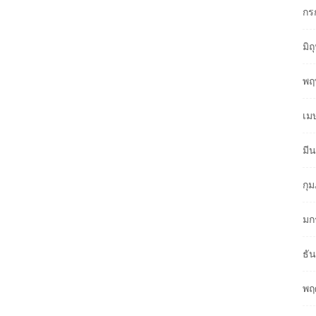
กร
มิ
พฤ
เม
มี
กุ
มก
ธั
พฤ