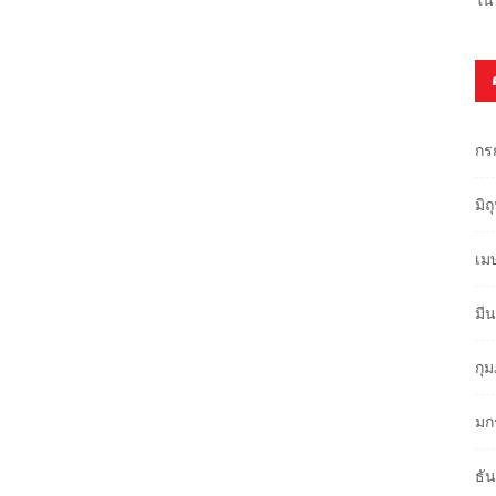
กร
มิ
เม
มี
กุ
มก
ธั