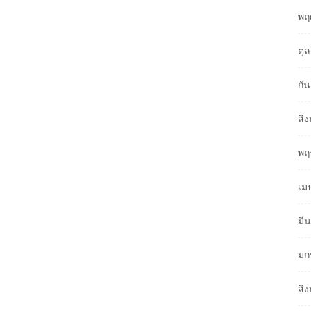
พฤ
ตุ
กั
สิ
พฤ
เม
มี
มก
สิ