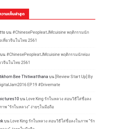
ความเห็นล่าสุด
tto
บน
#ChinesePeopleatJMcuisine พฤติกรรมนัก
องเที่ยวจีนในไทย 2561
บน
#ChinesePeopleatJMcuisine พฤติกรรมนักท่อง
ี่ยวจีนในไทย 2561
ttikhom Bee Thitiwatthana
บน
[Review Start Up] By
igitalJam2016 EP.19 #Drivemate
lpictures10
บน
Love King รักในหลวง สอนวิธีใส่ชื่อลง
ภาพ “รักในหลวง” ง่ายๆในมือถือ
nk
บน
Love King รักในหลวง สอนวิธีใส่ชื่อลงในภาพ “รัก
หลวง” ง่ายๆในมือถือ