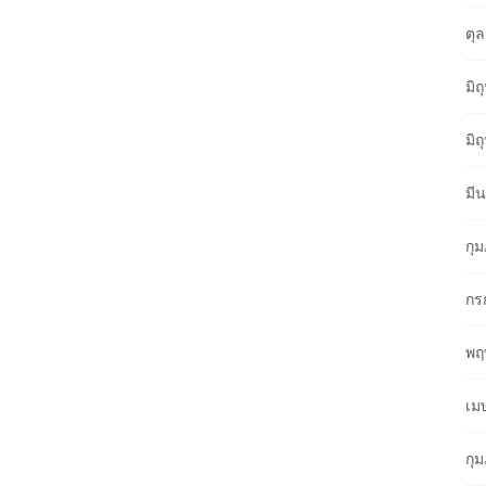
ตุ
มิ
มิ
มี
กุ
กร
พฤ
เม
กุ