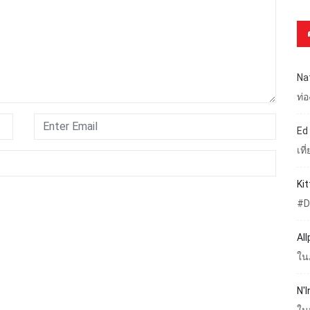
Na
ท่
Ed
เท
Ki
#D
Al
ใน
N'I
ใน