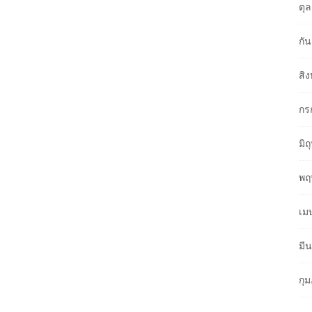
ตุ
กั
สิ
กร
มิ
พฤ
เม
มี
กุ