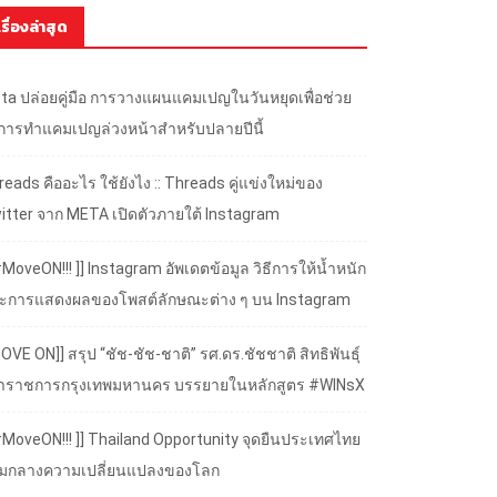
เรื่องล่าสุด
ta ปล่อยคู่มือ การวางแผนแคมเปญในวันหยุดเพื่อช่วย
้การทำแคมเปญล่วงหน้าสำหรับปลายปีนี้
eads คืออะไร ใช้ยังไง :: Threads คู่แข่งใหม่ของ
itter จาก META เปิดตัวภายใต้ Instagram
#MoveON!!! ]] Instagram อัพเดตข้อมูล วิธีการให้น้ำหนัก
ะการแสดงผลของโพสต์ลักษณะต่าง ๆ บน Instagram
OVE ON]] สรุป “ชัช-ชัช-ชาติ” รศ.ดร.ชัชชาติ สิทธิพันธุ์
้ว่าราชการกรุงเทพมหานคร บรรยายในหลักสูตร #WINsX
 #MoveON!!! ]] Thailand Opportunity จุดยืนประเทศไทย
ามกลางความเปลี่ยนแปลงของโลก