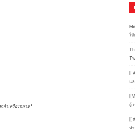
Me
ให
Thr
Tw
[[ 
แล
[[M
ผู
ถูกทำเครื่องหมาย
*
[[
ท่