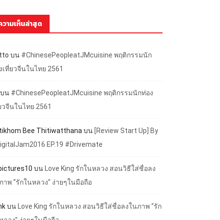
ความเห็นล่าสุด
tto
บน
#ChinesePeopleatJMcuisine พฤติกรรมนัก
องเที่ยวจีนในไทย 2561
บน
#ChinesePeopleatJMcuisine พฤติกรรมนักท่อง
ี่ยวจีนในไทย 2561
ttikhom Bee Thitiwatthana
บน
[Review Start Up] By
igitalJam2016 EP.19 #Drivemate
lpictures10
บน
Love King รักในหลวง สอนวิธีใส่ชื่อลง
ภาพ “รักในหลวง” ง่ายๆในมือถือ
nk
บน
Love King รักในหลวง สอนวิธีใส่ชื่อลงในภาพ “รัก
หลวง” ง่ายๆในมือถือ