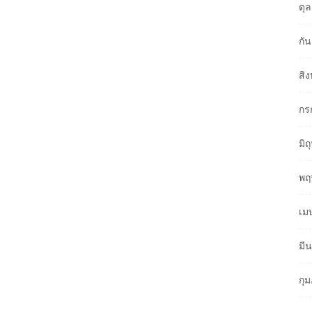
ตุ
กั
สิ
กร
มิ
พฤ
เม
มี
กุ