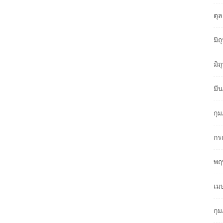
ตุ
มิ
มิ
มี
กุ
กร
พฤ
เม
กุ