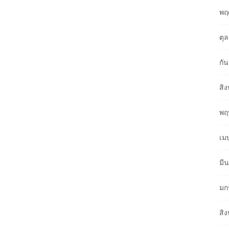
พฤ
ตุ
กั
สิ
พฤ
เม
มี
มก
สิ