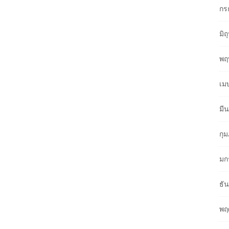
กร
มิ
พฤ
เม
มี
กุ
มก
ธั
พฤ