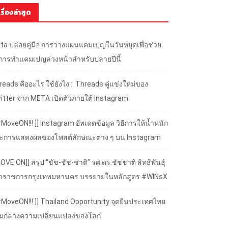
เรื่องล่าสุด
ta ปล่อยคู่มือ การวางแผนแคมเปญในวันหยุดเพื่อช่วย
้การทำแคมเปญล่วงหน้าสำหรับปลายปีนี้
eads คืออะไร ใช้ยังไง :: Threads คู่แข่งใหม่ของ
itter จาก META เปิดตัวภายใต้ Instagram
#MoveON!!! ]] Instagram อัพเดตข้อมูล วิธีการให้น้ำหนัก
ะการแสดงผลของโพสต์ลักษณะต่าง ๆ บน Instagram
OVE ON]] สรุป “ชัช-ชัช-ชาติ” รศ.ดร.ชัชชาติ สิทธิพันธุ์
้ว่าราชการกรุงเทพมหานคร บรรยายในหลักสูตร #WINsX
 #MoveON!!! ]] Thailand Opportunity จุดยืนประเทศไทย
ามกลางความเปลี่ยนแปลงของโลก