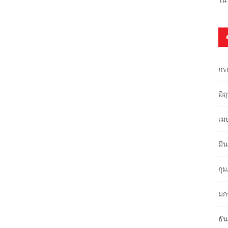
กร
มิ
เม
มี
กุ
มก
ธั