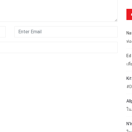
Na
ท่
Ed
เท
Ki
#D
Al
ใน
N'I
ใน