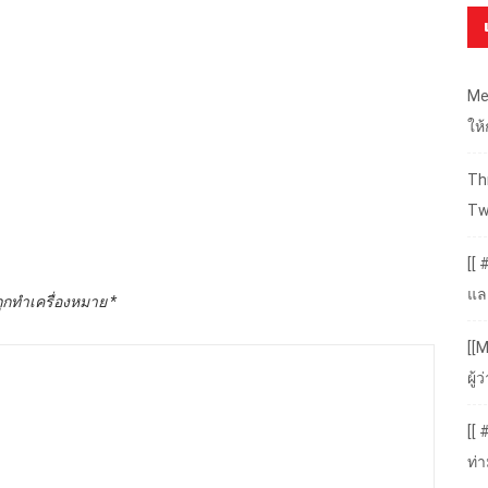
Me
ให
Thr
Tw
[[ 
แล
ถูกทำเครื่องหมาย
*
[[M
ผู
[[
ท่