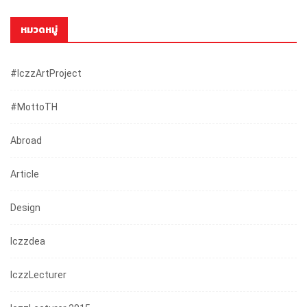
หมวดหมู่
#iczzArtProject
#mottoTH
Abroad
Article
Design
Iczzdea
IczzLecturer