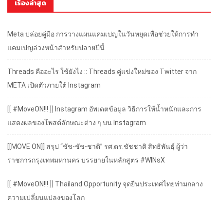
เรื่องล่าสุด
Meta ปล่อยคู่มือ การวางแผนแคมเปญในวันหยุดเพื่อช่วยให้การทำ
แคมเปญล่วงหน้าสำหรับปลายปีนี้
Threads คืออะไร ใช้ยังไง :: Threads คู่แข่งใหม่ของ Twitter จาก
META เปิดตัวภายใต้ Instagram
[[ #MoveON!!! ]] Instagram อัพเดตข้อมูล วิธีการให้น้ำหนักและการ
แสดงผลของโพสต์ลักษณะต่าง ๆ บน Instagram
[[MOVE ON]] สรุป “ชัช-ชัช-ชาติ” รศ.ดร.ชัชชาติ สิทธิพันธุ์ ผู้ว่า
ราชการกรุงเทพมหานคร บรรยายในหลักสูตร #WINsX
[[ #MoveON!!! ]] Thailand Opportunity จุดยืนประเทศไทยท่ามกลาง
ความเปลี่ยนแปลงของโลก