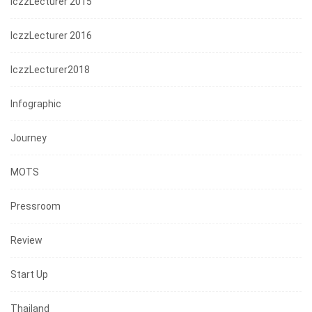
IczzLecturer 2015
IczzLecturer 2016
IczzLecturer2018
Infographic
Journey
MOTS
Pressroom
Review
Start Up
Thailand