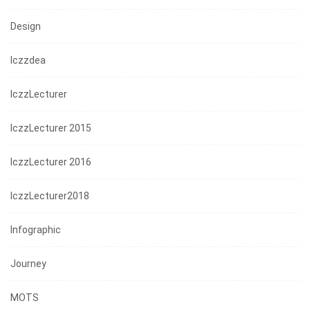
Design
Iczzdea
IczzLecturer
IczzLecturer 2015
IczzLecturer 2016
IczzLecturer2018
Infographic
Journey
MOTS