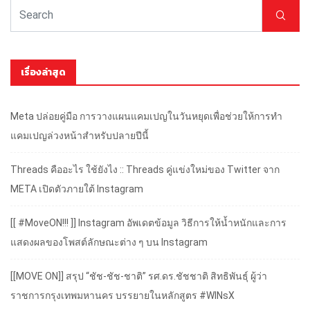
เรื่องล่าสุด
Meta ปล่อยคู่มือ การวางแผนแคมเปญในวันหยุดเพื่อช่วยให้การทำ
แคมเปญล่วงหน้าสำหรับปลายปีนี้
Threads คืออะไร ใช้ยังไง :: Threads คู่แข่งใหม่ของ Twitter จาก
META เปิดตัวภายใต้ Instagram
[[ #MoveON!!! ]] Instagram อัพเดตข้อมูล วิธีการให้น้ำหนักและการ
แสดงผลของโพสต์ลักษณะต่าง ๆ บน Instagram
[[MOVE ON]] สรุป “ชัช-ชัช-ชาติ” รศ.ดร.ชัชชาติ สิทธิพันธุ์ ผู้ว่า
ราชการกรุงเทพมหานคร บรรยายในหลักสูตร #WINsX