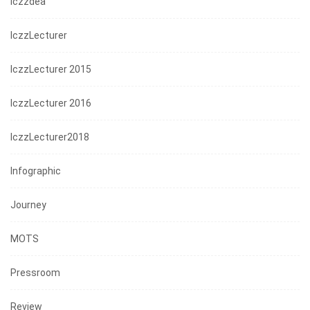
Iczzdea
IczzLecturer
IczzLecturer 2015
IczzLecturer 2016
IczzLecturer2018
Infographic
Journey
MOTS
Pressroom
Review