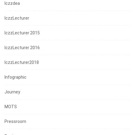
Iczzdea
IczzLecturer
IczzLecturer 2015
IczzLecturer 2016
IczzLecturer2018
Infographic
Journey
MOTS
Pressroom