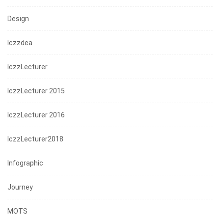
Design
Iczzdea
IczzLecturer
IczzLecturer 2015
IczzLecturer 2016
IczzLecturer2018
Infographic
Journey
MOTS