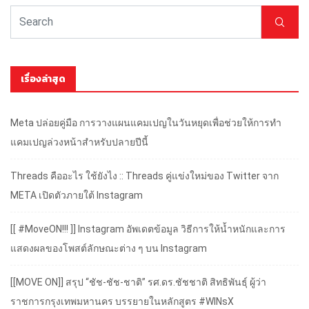
เรื่องล่าสุด
Meta ปล่อยคู่มือ การวางแผนแคมเปญในวันหยุดเพื่อช่วยให้การทำ
แคมเปญล่วงหน้าสำหรับปลายปีนี้
Threads คืออะไร ใช้ยังไง :: Threads คู่แข่งใหม่ของ Twitter จาก
META เปิดตัวภายใต้ Instagram
[[ #MoveON!!! ]] Instagram อัพเดตข้อมูล วิธีการให้น้ำหนักและการ
แสดงผลของโพสต์ลักษณะต่าง ๆ บน Instagram
[[MOVE ON]] สรุป “ชัช-ชัช-ชาติ” รศ.ดร.ชัชชาติ สิทธิพันธุ์ ผู้ว่า
ราชการกรุงเทพมหานคร บรรยายในหลักสูตร #WINsX