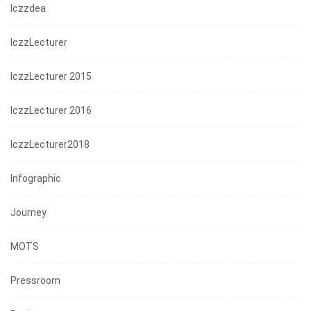
Iczzdea
IczzLecturer
IczzLecturer 2015
IczzLecturer 2016
IczzLecturer2018
Infographic
Journey
MOTS
Pressroom