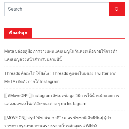
เรื่องล่าสุด
Meta ปล่อยคู่มือ การวางแผนแคมเปญในวันหยุดเพื่อช่วยให้การทำ
แคมเปญล่วงหน้าสำหรับปลายปีนี้
Threads คืออะไร ใช้ยังไง :: Threads คู่แข่งใหม่ของ Twitter จาก
META เปิดตัวภายใต้ Instagram
[[ #MoveON!!! ]] Instagram อัพเดตข้อมูล วิธีการให้น้ำหนักและการ
แสดงผลของโพสต์ลักษณะต่าง ๆ บน Instagram
[[MOVE ON]] สรุป “ชัช-ชัช-ชาติ” รศ.ดร.ชัชชาติ สิทธิพันธุ์ ผู้ว่า
ราชการกรุงเทพมหานคร บรรยายในหลักสูตร #WINsX