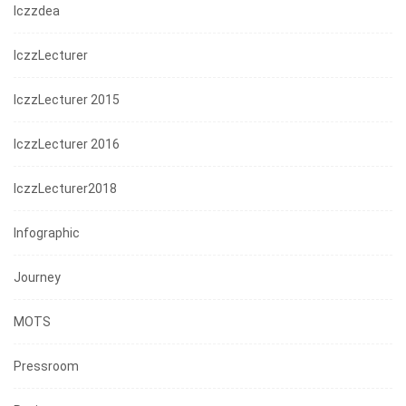
Iczzdea
IczzLecturer
IczzLecturer 2015
IczzLecturer 2016
IczzLecturer2018
Infographic
Journey
MOTS
Pressroom