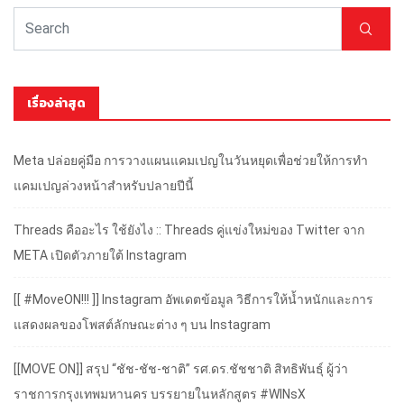
เรื่องล่าสุด
Meta ปล่อยคู่มือ การวางแผนแคมเปญในวันหยุดเพื่อช่วยให้การทำ
แคมเปญล่วงหน้าสำหรับปลายปีนี้
Threads คืออะไร ใช้ยังไง :: Threads คู่แข่งใหม่ของ Twitter จาก
META เปิดตัวภายใต้ Instagram
[[ #MoveON!!! ]] Instagram อัพเดตข้อมูล วิธีการให้น้ำหนักและการ
แสดงผลของโพสต์ลักษณะต่าง ๆ บน Instagram
[[MOVE ON]] สรุป “ชัช-ชัช-ชาติ” รศ.ดร.ชัชชาติ สิทธิพันธุ์ ผู้ว่า
ราชการกรุงเทพมหานคร บรรยายในหลักสูตร #WINsX